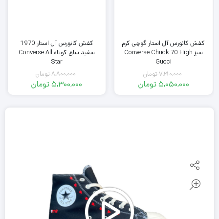
کفش کانورس آل استار گوچی کرم
کفش کانورس آل استار 1970
سبز Converse Chuck 70 High
سفید ساق کوتاه Converse All
Star
Gucci
7,210,000
تومان
8,800,000
تومان
قیمت
قیمت
5,050,000
تومان
5,300,000
تومان
اصلی
قیمت
اصلی
قیمت
فعلی
7,210,000
فعلی
8,800,000
تومان
5,050,000
تومان
5,300,000
بود.
تومان
بود.
تومان
است.
است.