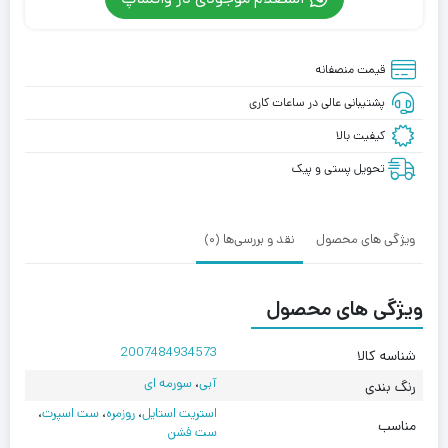
قیمت منصفانه
پشتیبانی عالی در ساعات کاری
کیفیت بالا
تحویل پستی و پیک
ویژگی های محصول
نقد و بررسی‌ها (0)
ویژگی های محصول
2007484934573
شناسه کالا
آبی
،
سورمه ای
رنگ بندی
استریت استایل
،
روزمره
،
ست اسپرت
،
مناسب
ست فشن