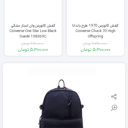
کفش کانورس 1970 طرح باندانا
کفش کانورس وان استار مشکی
Converse One Star Low Black
Converse Chuck 70 High
Suede 158369C
Offspring
6,350,000
تومان
6,200,000
تومان
قیمت
قیمت
5,300,000
تومان
5,300,000
تومان
اصلی
قیمت
اصلی
قیمت
فعلی
6,350,000
فعلی
6,200,000
تومان
5,300,000
تومان
5,300,000
بود.
تومان
بود.
تومان
است.
است.