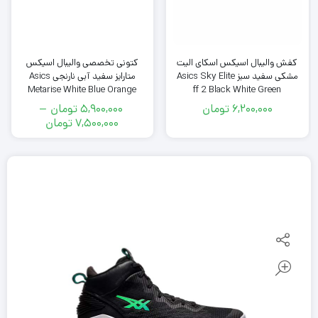
کفش والیبال اسیکس اسکای الیت
کتونی تخصصی والیبال اسیکس
مشکی سفید سبز Asics Sky Elite
متارایز سفید آبی نارنجی Asics
Metarise White Blue Orange
ff 2 Black White Green
6,200,000
تومان
5,900,000
تومان
–
محدوده
7,500,000
تومان
قیمت:
5,900,000
تومان
تا
7,500,000
تومان