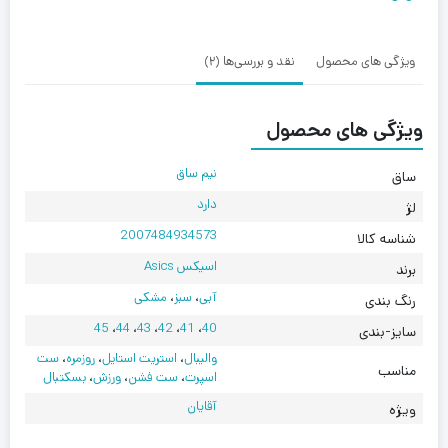
ویژگی های محصول
نقد و بررسی‌ها (2)
ویژگی های محصول
نیم ساق
ساق
دارد
لژ
2007484934573
شناسه کالا
اسیکس Asics
برند
آبی
،
سبز
،
مشکی
رنگ بندی
45
،
44
،
43
،
42
،
41
،
40
سایز-بندی
والیبال
،
استریت استایل
،
روزمره
،
ست
مناسب
اسپرت
،
ست فشن
،
ورزش
،
بسکتبال
آقایان
ویژه