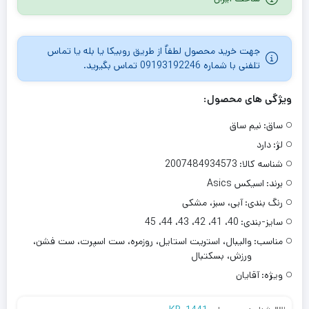
امتیازدهی
مشتری
جهت خرید محصول لطفاٌ از طریق روبیکا یا بله یا تماس
تلفنی با شماره 09193192246 تماس بگیرید.
ویژگی های محصول:
ساق:
نیم ساق
لژ:
دارد
شناسه کالا:
2007484934573
برند:
اسیکس Asics
رنگ بندی:
آبی، سبز، مشکی
سایز-بندی:
40، 41، 42، 43، 44، 45
مناسب:
والیبال، استریت استایل، روزمره، ست اسپرت، ست فشن،
ورزش، بسکتبال
ویژه:
آقایان