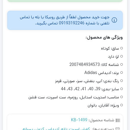
جهت خرید محصول لطفاٌ از طریق روبیکا یا بله یا تماس
تلفنی با شماره 09193192246 تماس بگیرید.
ویژگی های محصول:
ساق:
کوتاه
لژ:
دارد
شناسه کالا:
2007484934573
برند:
آدیداس Adidas
رنگ بندی:
آبی، بنفش، سبز، صورتی، قرمز
سایز-بندی:
39، 40، 41، 42، 43، 44
مناسب:
استریت استایل، روزمره، ست اسپرت، ست فشن
ویژه:
آقایان، بانوان
شناسه محصول:
KB-1499
دسته‌بندی‌ها:
کفش اسپرت زنانه
,
آدیداس
,
کتونی پسرانه
,