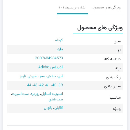
ویژگی های محصول
نقد و بررسی‌ها (0)
ویژگی های محصول
کوتاه
ساق
دارد
لژ
2007484934573
شناسه کالا
آدیداس Adidas
برند
آبی
،
بنفش
،
سبز
،
صورتی
،
قرمز
رنگ بندی
44
،
43
،
42
،
41
،
40
،
39
سایز-بندی
استریت استایل
،
روزمره
،
ست اسپرت
،
مناسب
ست فشن
آقایان
،
بانوان
ویژه