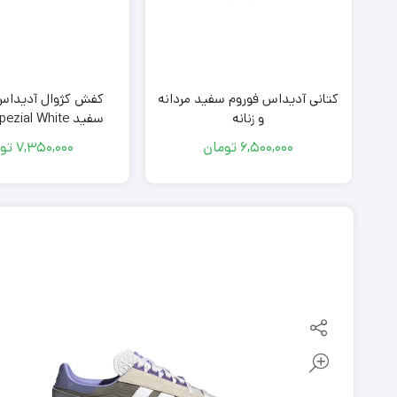
شکی
کتانی آدیداس فوروم سفید مردانه
کفش کژوال آدیداس 
و زنانه
سفید zial White
Aluminium
6,500,000
تومان
7,350,000
تو