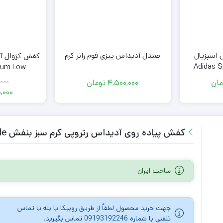
اسپزیال
صندل آدیداس ییزی فوم رانر کرم
Adidas Spe
Forum Low سفید
مان
4,500,000
تومان
000
,000
کفش پیاده روی آدیداس رتروپی کرم سبز بنفش Adidas Retropy E5 Cream Green Purple
ساخت ایران
جهت خرید محصول لطفاٌ از طریق روبیکا یا بله یا تماس
تلفنی با شماره 09193192246 تماس بگیرید.