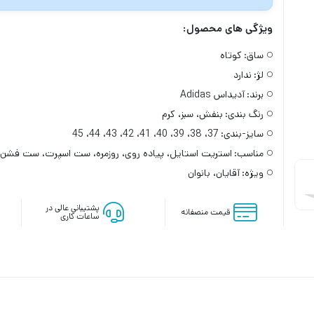
ویژگی های محصول:
ساق:
کوتاه
لژ:
ندارد
برند:
آدیداس Adidas
رنگ بندی:
بنفش، سبز، کرم
سایز-بندی:
37، 38، 39، 40، 41، 42، 43، 44، 45
مناسب:
استریت استایل، پیاده روی، روزمره، ست اسپرت، ست فشن
ویژه:
آقایان، بانوان
پشتیبانی عالی در
قیمت منصفانه
ساعات کاری