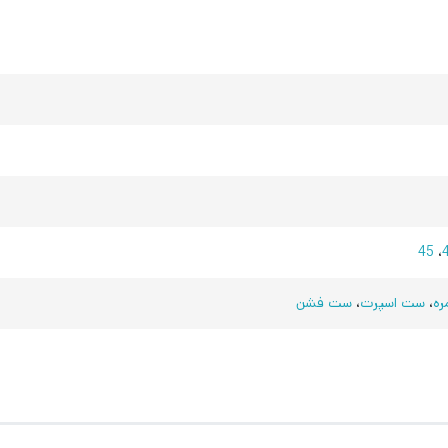
45
،
ره
،
ست اسپرت
،
ست فشن