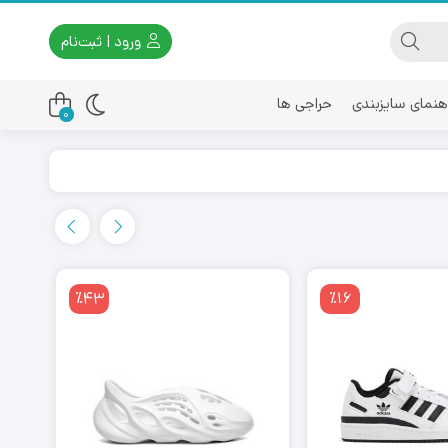
ورود | ثبت‌نام
هنمای سایزبندی
حراجی ها
0
اسیکس
امیری
٪43
٪16