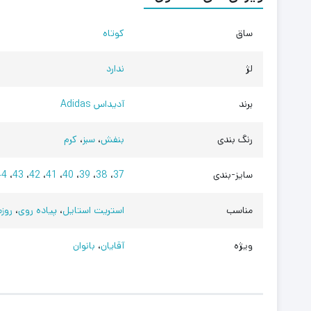
ساق
کوتاه
لژ
ندارد
برند
آدیداس Adidas
رنگ بندی
بنفش
،
سبز
،
کرم
سایز-بندی
37
،
38
،
39
،
40
،
41
،
42
،
43
،
44
مناسب
استریت استایل
،
پیاده روی
،
روزم
ویژه
آقایان
،
بانوان