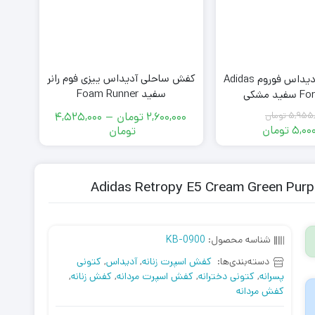
کفش ساحلی آدیداس ییزی فوم رانر
کتو
کفش کژوال آدیداس فوروم Adidas
سفید Foam Runner
 مشکی
te
2,600,000
تومان
–
4,525,000
00
5,955,
تومان
قیمت
محدوده
5,000
تومان
تومان
اصلی
قیمت
قیمت:
فعلی
5,955,000
2,600,000
تومان
5,000,000
تومان
بود.
تومان
تا
است.
4,525,000
تومان
شناسه محصول:
KB-0900
دسته‌بندی‌ها:
کفش اسپرت زنانه
,
آدیداس
,
کتونی
پسرانه
,
کتونی دخترانه
,
کفش اسپرت مردانه
,
کفش زنانه
,
کفش مردانه