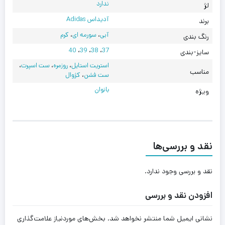
ندارد
لژ
آدیداس Adidas
برند
آبی
،
سورمه ای
،
کرم
رنگ بندی
40
،
39
،
38
،
37
سایز-بندی
استریت استایل
،
روزمره
،
ست اسپرت
،
مناسب
ست فشن
،
کژوال
بانوان
ویژه
نقد و بررسی‌ها
نقد و بررسی وجود ندارد.
افزودن نقد و بررسی
نشانی ایمیل شما منتشر نخواهد شد.
بخش‌های موردنیاز علامت‌گذاری