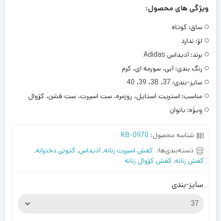
ویژگی های محصول:
ساق:
کوتاه
لژ:
ندارد
برند:
آدیداس Adidas
رنگ بندی:
آبی، سورمه ای، کرم
سایز-بندی:
37، 38، 39، 40
مناسب:
استریت استایل، روزمره، ست اسپرت، ست فشن، کژوال
ویژه:
بانوان
شناسه محصول:
KB-0970
دسته‌بندی‌ها:
کفش اسپرت زنانه
,
آدیداس
,
کتونی دخترانه
,
کفش زنانه
,
کفش کژوال زنانه
سایز-بندی