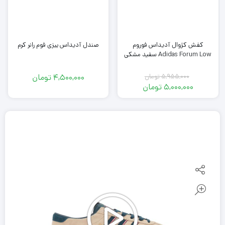
صندل آدیداس ییزی فوم رانر کرم
کفش کژوال آدیداس فوروم
Adidas Forum Low سفید مشکی
5,955,000
تومان
4,500,000
تومان
قیمت
5,000,000
تومان
اصلی
قیمت
فعلی
5,955,000
تومان
5,000,000
بود.
تومان
است.