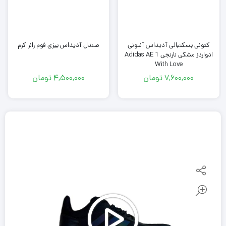
کتونی بسکتبالی آدیداس آنتونی
صندل آدیداس ییزی فوم رانر کرم
ادواردز مشکی نارنجی Adidas AE 1
With Love
7,600,000
تومان
4,500,000
تومان