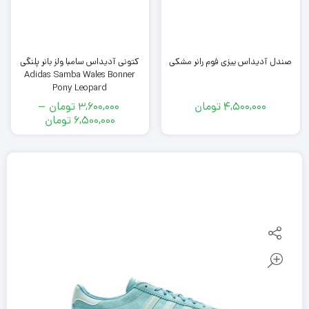
صندل آدیداس ییزی فوم رانر مشکی
کتونى آدیداس سامبا ولز بانر پلنگی
Adidas Samba Wales Bonner
Pony Leopard
4,500,000
تومان
3,600,000
تومان
–
محدوده
6,500,000
تومان
قیمت:
3,600,000
تومان
تا
6,500,000
تومان