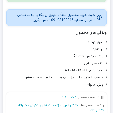
جهت خرید محصول لطفاٌ از طریق روبیکا یا بله یا تماس
تلفنی با شماره 09193192246 تماس بگیرید.
ویژگی های محصول:
ساق:
کوتاه
لژ:
ندارد
برند:
آدیداس Adidas
رنگ بندی:
آبی
سایز-بندی:
37، 38، 39، 40
مناسب:
استریت استایل، روزمره، ست اسپرت، ست فشن
ویژه:
بانوان
شناسه محصول:
KB-0862
دسته‌بندی‌ها:
کفش اسپرت زنانه
,
آدیداس
,
کتونی دخترانه
,
کفش زنانه