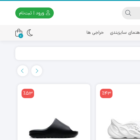
ورود | ثبت‌نام
هنمای سایزبندی
حراجی ها
0
اسیکس
امیری
٪53
٪43