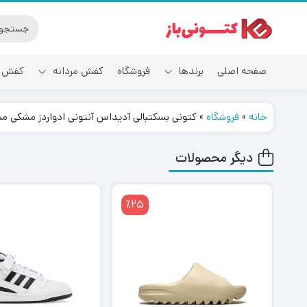
صفحه اصلی
برندها
فروشگاه
کفش مردانه
کفش ز
خانه
»
فروشگاه
»
کتونی بسکتبالی آدیداس آنتونی ادواردز مشکی مسی متالیک id Metallic Burgundy
آدیداس
دیگر محصولات
٪25
٪