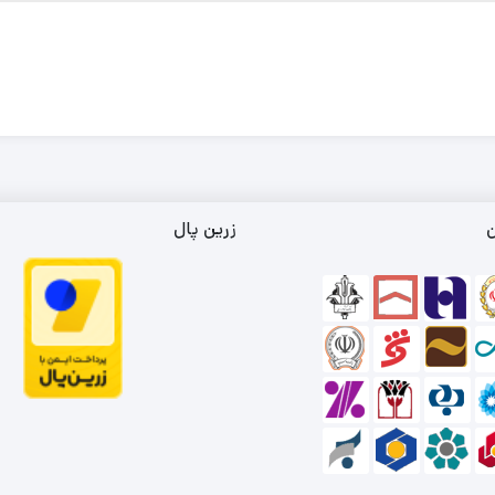
ن
زرین پال