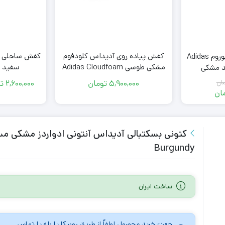
کفش پیاده روی آدیداس کلودفوم
کفش ساحلی آد
کفش کژوال آدیداس فوروم Adidas
مشکی طوسی Adidas Cloudfoam
سفید Foam Runner
Nova Black Grey
5,900,000
تومان
2,600,000
ت
ان
ان
5,955
ن
5,00
ن
Burgundy
ساخت ایران
جهت خرید محصول لطفاٌ از طریق روبیکا یا بله یا تماس