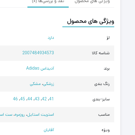
ویژگی های محصول
نقد و بررسی‌ها (0)
ویژگی های محصول
لژ
دارد
شناسه کالا
2007484934573
برند
آدیداس Adidas
رنگ بندی
زرشکی
،
مشکی
سایز-بندی
41
،
42
،
43
،
44
،
45
،
46
مناسب
استریت استایل
،
روزمره
،
ست اسپ
ویژه
آقایان