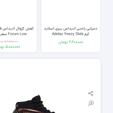
فش مشکی
دمپایی راحتی آدیداس ییزی اسلاید
A
کرم Adidas Yeezy Slide
Forum Low سفید مشکی
2,200,000
تومان
5,955,000
توم
قیمت
5,000,000
توم
اصلی
قیمت
فعلی
,000
توما
0,000
بود.
توما
است.