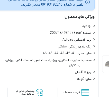
تلفنی با شماره 09193192246 تماس بگیرید.
ویژگی های محصول:
لژ:
دارد
شناسه کالا:
2007484934573
برند:
آدیداس Adidas
رنگ بندی:
زرشکی، مشکی
سایز-بندی:
41، 42، 43، 44، 45، 46
مناسب:
استریت استایل، روزمره، ست اسپرت، ست فشن، ورزش،
بسکتبال
ویژه:
آقایان
ساق:
کوتاه
پشتیبانی عالی در
قیمت منصفانه
ساعات کاری