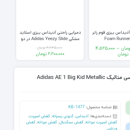
یداس ییزی فوم رانر
دمپایی راحتی آدیداس ییزی اسلاید
صندل
مشکی Adidas Yeezy Slide در دو
کیفیت
ومان
–
4,525,000
4,635,000
تومان
قیمت
محدوده
2,200,000
تومان
تومان
اصلی
قیمت
قیمت:
فعلی
4,635,000
2,600,000
تومان
2,200,000
تومان
بود.
تومان
کتونی بسکتبالی آدیداس آنتونی ادواردز مشکی مسی متالیک Adidas AE 1 Big Kid Metallic
تا
است.
4,525,000
تومان
شناسه محصول:
KB-1477
دسته‌بندی‌ها:
آدیداس
,
کتونی پسرانه
,
کفش اسپرت
,
کفش اسپرت مردانه
,
کفش بسکتبال
,
کفش مردانه
,
کفش
ورزشی