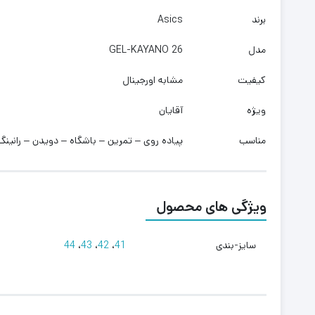
برند
Asics
مدل
GEL-KAYANO 26
کیفیت
مشابه اورجینال
ویژه
آقایان
مناسب
پیاده روی – تمرین – باشگاه – دویدن – رانینگ
ویژگی های محصول
سایز-بندی
41
،
42
،
43
،
44