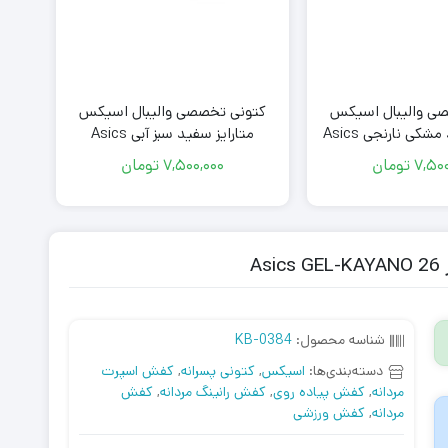
ی والیبال اسیکس
کتونی تخصصی والیبال اسیکس
کفش 
متارایز سفید مشکی نارنجی Asics
متارایز سفید سبز آبی Asics
Metarise White Green Blue
Metarise White Bl
7,500
تومان
7,500,000
تومان
شناسه محصول:
KB-0384
دسته‌بندی‌ها:
اسیکس
,
کتونی پسرانه
,
کفش اسپرت
مردانه
,
کفش پیاده روی
,
کفش رانینگ مردانه
,
کفش
مردانه
,
کفش ورزشی