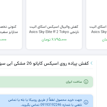
سکای الیت
کفش والیبال اسیکس اسکای الیت
کتونی تخصص
Asics Sky Elite 
نارنجی Asics Sky Elite ff 2 Tokyo
ack Orange
ان
6,795,000
تومان
,000
کفش پیاده روی اسیکس کایانو 26 مشکی آبی سبز Asics GEL-KAYANO 26
ساخت ایران
جهت خرید محصول لطفاٌ از طریق روبیکا یا بله یا تماس
تلفنی با شماره 09193192246 تماس بگیرید.