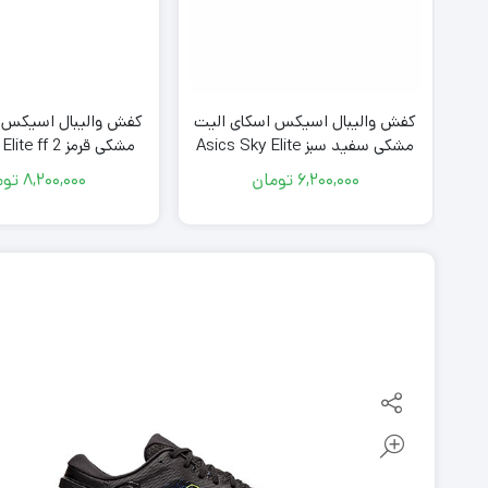
یت
کفش والیبال اسیکس اسکای الیت
کفش والیبال اسیکس ا
مشکی سفید سبز Asics Sky Elite
مشکی قرمز ff 2
Black Red
ff 2 Black White Green
6,200,000
تومان
8,200,000
توم