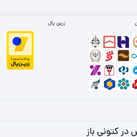
ن
زرین پال
 در کتونی باز