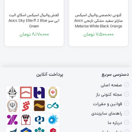
کتونی تخصصی والیبال اسیکس
کفش والیبال اسیکس اسکای الیت
متارایز سفید مشکی نارنجی Asics
آبی سبز Asics Sky Elite ff 2 Blue
Green
Metarise White Black Orange
7,500,000
تومان
8,170,000
تومان
5
7
دسترسی سریع
پرداخت آنلاین
صفحه اصلی
مجله کتونی باز
قوانین و مقررات
راهنمای سایزبندی
درباره ما