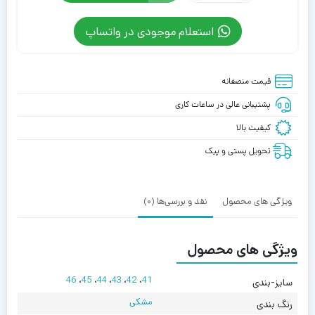
والیبال
استعلام موجودی در واتساپ
اسیکس
اسکای
الیت
قیمت منصفانه
مشکی
سفید
پشتیبانی عالی در ساعات کاری
Asics
کیفیت بالا
تحویل پستی و پیک
ویژگی های محصول
نقد و بررسی‌ها (0)
ویژگی های محصول
46
،
45
،
44
،
43
،
42
،
41
سایز-بندی
مشکی
رنگ بندی