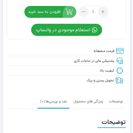
بود.
است.
تعداد:
افزودن به سبد خرید
کانورس
آل
استعلام موجودی در واتساپ
استار
کرم
ساقدار
قیمت منصفانه
مدل
پلی
پشتیبانی عالی در ساعات کاری
Converse
کیفیت بالا
Chuck
70
تحویل پستی و پیک
Play
توضیحات
ویژگی های محصول
نقد و بررسی‌ها (0)
توضیحات