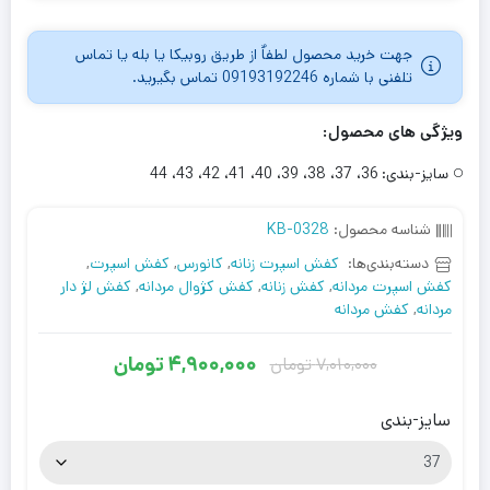
جهت خرید محصول لطفاٌ از طریق روبیکا یا بله یا تماس
تلفنی با شماره 09193192246 تماس بگیرید.
ویژگی های محصول:
سایز-بندی:
36، 37، 38، 39، 40، 41، 42، 43، 44
شناسه محصول:
KB-0328
دسته‌بندی‌ها:
کفش اسپرت زنانه
,
کانورس
,
کفش اسپرت
,
کفش اسپرت مردانه
,
کفش زنانه
,
کفش کژوال مردانه
,
کفش لژ دار
مردانه
,
کفش مردانه
4,900,000
تومان
7,010,000
تومان
قیمت
قیمت
فعلی
اصلی
سایز-بندی
7,010,000
4,900,000
تومان
تومان