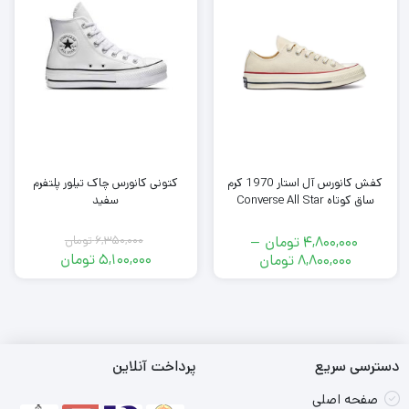
کفش کانورس آل استار 1970 کرم
کتونی کانورس چاک تیلور پلتفرم
ساق کوتاه Converse All Star
سفید
4,800,000
تومان
–
6,350,000
تومان
قیمت
محدوده
5,100,000
تومان
8,800,000
تومان
اصلی
قیمت
قیمت:
فعلی
6,350,000
4,800,000
تومان
5,100,000
تومان
بود.
تومان
تا
است.
8,800,000
دسترسی سریع
پرداخت آنلاین
تومان
صفحه اصلی