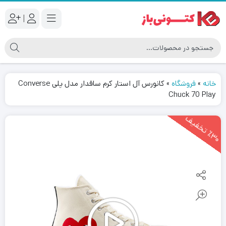
|
خانه
»
فروشگاه
»
کانورس آل استار کرم ساقدار مدل پلی Converse
Chuck 70 Play
3
0
ت
خ
ف
ی
٪
ف