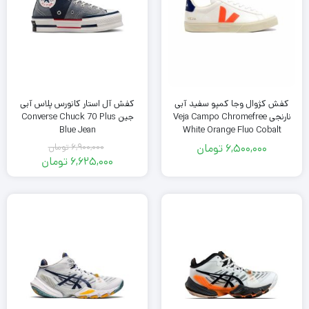
کفش کژوال وجا کمپو سفید آبی
کفش آل استار کانورس پلاس آبی
نارنجی Veja Campo Chromefree
جین Converse Chuck 70 Plus
Blue Jean
White Orange Fluo Cobalt
6,500,000
تومان
6,900,000
تومان
قیمت
6,625,000
تومان
اصلی
قیمت
فعلی
6,900,000
تومان
6,625,000
بود.
تومان
است.