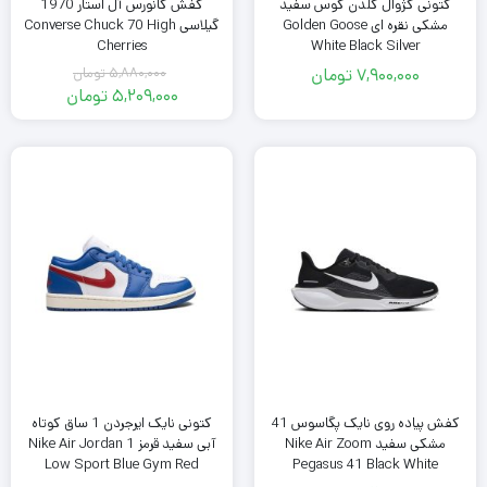
کتونی کژوال گلدن گوس سفید
کفش کانورس آل استار 1970
مشکی نقره ای Golden Goose
گیلاسی Converse Chuck 70 High
Cherries
White Black Silver
7,900,000
تومان
5,880,000
تومان
قیمت
5,209,000
تومان
اصلی
قیمت
فعلی
5,880,000
تومان
5,209,000
بود.
تومان
است.
کفش پیاده روی نایک پگاسوس 41
کتونی نایک ایرجردن 1 ساق کوتاه
مشکی سفید Nike Air Zoom
آبی سفید قرمز Nike Air Jordan 1
Low Sport Blue Gym Red
Pegasus 41 Black White