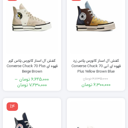
است.
کفش آل استار کانورس پلاس زرد
کفش آل استار کانورس پلاس کرم
قهوه ای آبی Converse Chuck 70
قهوه ای Converse Chuck 70 Plus
Beige Brown
Plus Yellow Brown Blue
6,735,000
تومان
6,625,000
تومان
–
قیمت
6,300,000
تومان
محدوده
7,230,000
تومان
اصلی
قیمت
قیمت:
فعلی
6,735,000
6,625,000
تومان
6,300,000
تومان
٪4
بود.
تومان
تا
است.
7,230,000
تومان