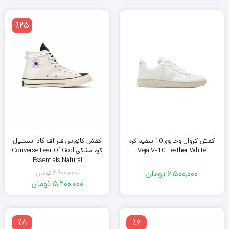
٪25
کفش کژوال وجا وی10 سفید کرم
کفش کانورس فیر آف گاد اسنشیال
Veja V-10 Leather White
کرم مشکی Converse Fear Of God
Essentials Natural
6,500,000
تومان
6,900,000
تومان
قیمت
5,200,000
تومان
اصلی
قیمت
فعلی
6,900,000
تومان
5,200,000
٪8
٪6
بود.
تومان