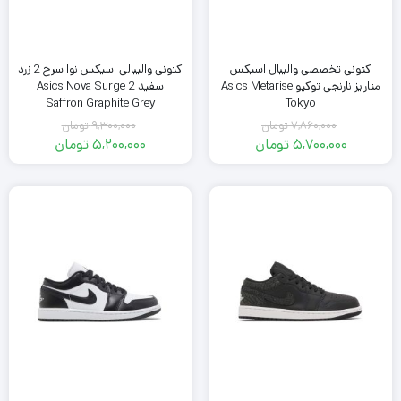
کتونی تخصصی والیبال اسیکس
کتونی والیبالی اسیکس نوا سرج 2 زرد
متارایز نارنجی توکیو Asics Metarise
سفید Asics Nova Surge 2
Saffron Graphite Grey
Tokyo
7,860,000
تومان
9,300,000
تومان
قیمت
قیمت
5,700,000
تومان
5,200,000
تومان
اصلی
قیمت
اصلی
قیمت
فعلی
7,860,000
فعلی
9,300,000
تومان
5,700,000
تومان
5,200,000
بود.
تومان
بود.
تومان
است.
است.