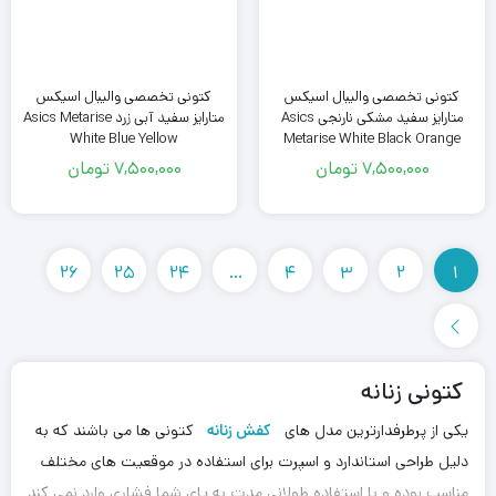
کتونی تخصصی والیبال اسیکس
کتونی تخصصی والیبال اسیکس
متارایز سفید مشکی نارنجی Asics
متارایز سفید آبی زرد Asics Metarise
White Blue Yellow
Metarise White Black Orange
7,500,000
تومان
7,500,000
تومان
26
25
24
…
4
3
2
1
کتونی زنانه
یکی از پرطرفدارترین مدل های
کفش زنانه
کتونی ها می باشند که به
دلیل طراحی استاندارد و اسپرت برای استفاده در موقعیت های مختلف
مناسب بوده و با استفاده طولانی مدت به پای شما فشاری وارد نمی کند