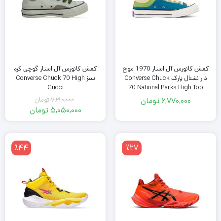
کفش کانورس آل استار 1970 موج
کفش کانورس آل استار گوچی کرم
دار نشنال پارک Converse Chuck
سبز Converse Chuck 70 High
Gucci
70 National Parks High Top
6,770,000
تومان
7,210,000
تومان
قیمت
5,050,000
تومان
اصلی
قیمت
فعلی
7,210,000
تومان
5,050,000
٪44
٪27
بود.
تومان
است.