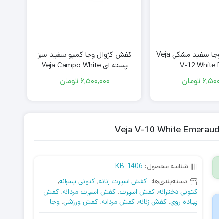
کفش کژوال وجا سفید مشکی Veja
کفش کژوال وجا کمپو سفید سبز
کفش
V-12 White 
پسته ای Veja Campo White
Matcha
6,500
تومان
6,500,000
تومان
شناسه محصول:
KB-1406
دسته‌بندی‌ها:
کفش اسپرت زنانه
,
کتونی پسرانه
,
کتونی دخترانه
,
کفش اسپرت
,
کفش اسپرت مردانه
,
کفش
پیاده روی
,
کفش زنانه
,
کفش مردانه
,
کفش ورزشی
,
وجا