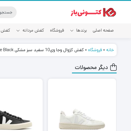
صفحه اصلی
برندها
فروشگاه
کفش مردانه
کفش ز
خانه
»
فروشگاه
»
کفش کژوال وجا وی10 سفید سبز مشکی Veja V-10 White Emeraude Black
آدیداس
دیگر محصولات
٪