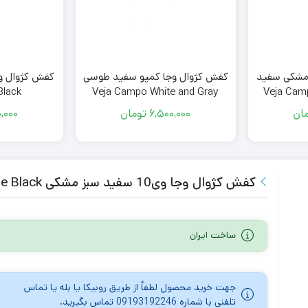
 مشکی سفید
کفش کژوال وجا کمپو سفید طوسی
Black
Veja Campo White and Gray
Veja Cam
ان
6,500,000
تومان
,000
کفش کژوال وجا وی10 سفید سبز مشکی Veja V-10 White Emeraude Black
ساخت ایران
جهت خرید محصول لطفاٌ از طریق روبیکا یا بله یا تماس
تلفنی با شماره 09193192246 تماس بگیرید.