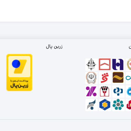
ن
زرین پال