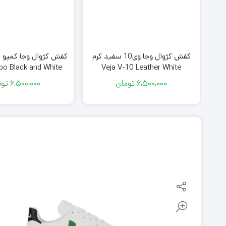
کی
کفش کژوال وجا وی10 سفید کرم
کفش کژوال وجا کمپو
po Black and White
Veja V-10 Leather White
V
6,500,000
تومان
6,500,000
توم