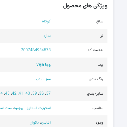
ویژگی های محصول
ساق
کوتاه
لژ
ندارد
شناسه کالا
2007484934573
برند
وجا Veja
رنگ بندی
سبز
،
سفید
سایز-بندی
37
،
38
،
39
،
40
،
41
،
42
،
43
،
44
مناسب
استریت استایل
،
روزمره
،
ست اسپ
ویژه
آقایان
،
بانوان