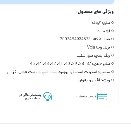
ویژگی های محصول:
ساق:
کوتاه
لژ:
ندارد
شناسه کالا:
2007484934573
برند:
وجا Veja
رنگ بندی:
سبز، سفید
سایز-بندی:
37، 38، 39، 40، 41، 42، 43، 44، 45
مناسب:
استریت استایل، روزمره، ست اسپرت، ست فشن، کژوال
ویژه:
آقایان، بانوان
پشتیبانی عالی در
قیمت منصفانه
ساعات کاری