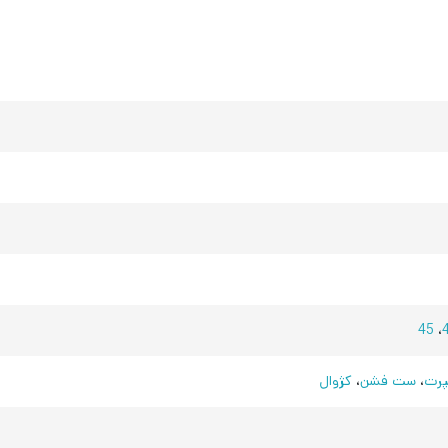
45
،
رت
،
ست فشن
،
کژوال