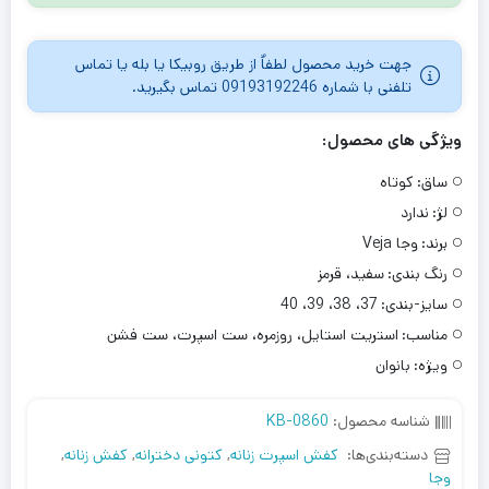
جهت خرید محصول لطفاٌ از طریق روبیکا یا بله یا تماس
تلفنی با شماره 09193192246 تماس بگیرید.
ویژگی های محصول:
ساق:
کوتاه
لژ:
ندارد
برند:
وجا Veja
رنگ بندی:
سفید، قرمز
سایز-بندی:
37، 38، 39، 40
مناسب:
استریت استایل، روزمره، ست اسپرت، ست فشن
ویژه:
بانوان
شناسه محصول:
KB-0860
دسته‌بندی‌ها:
کفش اسپرت زنانه
,
کتونی دخترانه
,
کفش زنانه
,
وجا