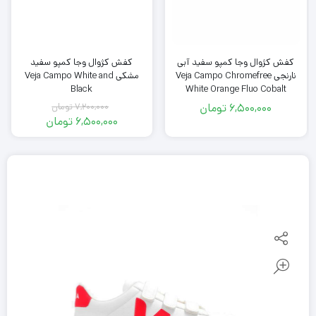
کفش کژوال وجا کمپو سفید آبی
کفش کژوال وجا کمپو سفید
نارنجی Veja Campo Chromefree
مشکی Veja Campo White and
Black
White Orange Fluo Cobalt
6,500,000
تومان
7,200,000
تومان
قیمت
6,500,000
تومان
اصلی
قیمت
فعلی
7,200,000
تومان
6,500,000
بود.
تومان
است.