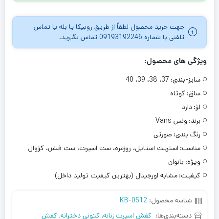
جهت خرید محصول لطفاٌ از طریق روبیکا یا بله یا تماس
تلفنی با شماره 09193192246 تماس بگیرید.
ویژگی های محصول:
سایز-بندی:
37، 38، 39، 40
ساق:
کوتاه
لژ:
دارد
برند:
ونس Vans
رنگ بندی:
صورتی
مناسب:
استریت استایل، روزمره، ست اسپرت، ست فشن، کژوال
ویژه:
بانوان
کیفیت:
مشابه اورجینال (بهترین کیفیت تولید داخل)
شناسه محصول:
KB-0512
دسته‌بندی‌ها:
کفش اسپرت زنانه
,
کتونی دخترانه
,
کفش