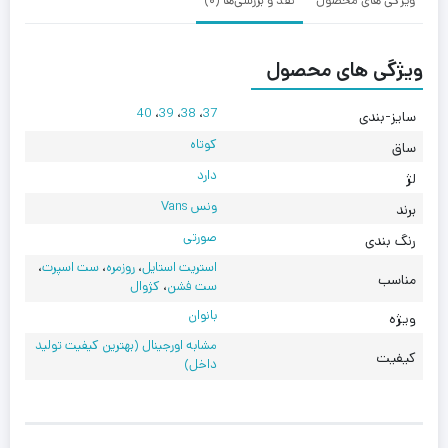
ویژگی های محصول
نقد و بررسی‌ها (0)
ویژگی های محصول
40
،
39
،
38
،
37
سایز-بندی
کوتاه
ساق
دارد
لژ
ونس Vans
برند
صورتی
رنگ بندی
استریت استایل
،
روزمره
،
ست اسپرت
،
مناسب
ست فشن
،
کژوال
بانوان
ویژه
مشابه اورجینال (بهترین کیفیت تولید
کیفیت
داخل)