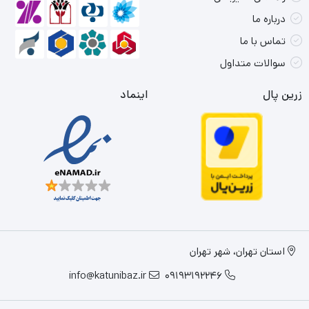
درباره ما
تماس با ما
سوالات متداول
زرین پال
اینماد
استان تهران، شهر تهران
info@katunibaz.ir
09193192246