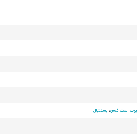
رت
،
ست فشن
،
بسکتبال