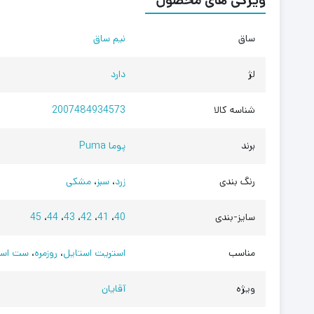
ویژگی های محصول
ساق
نیم ساق
لژ
دارد
شناسه کالا
2007484934573
برند
پوما Puma
رنگ بندی
زرد
،
سبز
،
مشکی
سایز-بندی
40
،
41
،
42
،
43
،
44
،
45
مناسب
استریت استایل
،
روزمره
،
ست اسپ
ویژه
آقایان