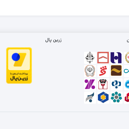
ن
زرین پال