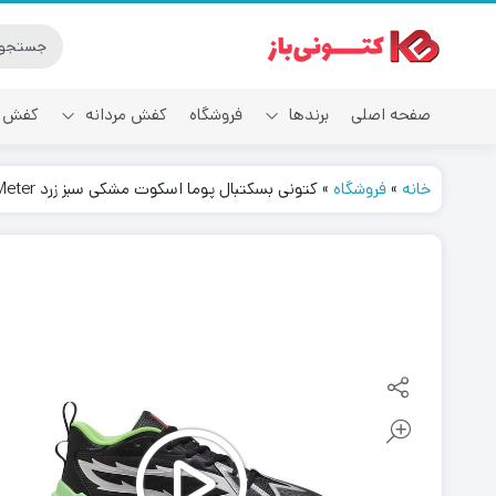
صفحه اصلی
برندها
فروشگاه
کفش مردانه
کفش ز
خانه
»
فروشگاه
»
کتونی بسکتبال پوما اسکوت مشکی سبز زرد Puma Scoot Zeros NBA 2K Shot Meter
آدیداس