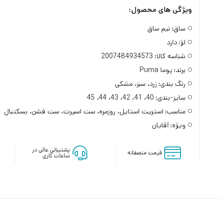
ویژگی های محصول:
ساق:
نیم ساق
لژ:
دارد
شناسه کالا:
2007484934573
برند:
پوما Puma
رنگ بندی:
زرد، سبز، مشکی
سایز-بندی:
40، 41، 42، 43، 44، 45
مناسب:
استریت استایل، روزمره، ست اسپرت، ست فشن، بسکتبال
ویژه:
آقایان
پشتیبانی عالی در
قیمت منصفانه
ساعات کاری