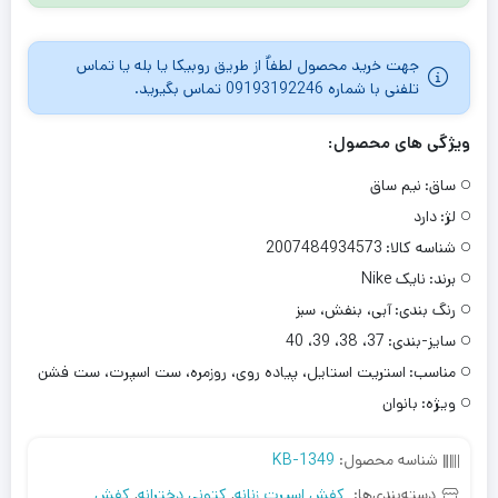
جهت خرید محصول لطفاٌ از طریق روبیکا یا بله یا تماس
تلفنی با شماره 09193192246 تماس بگیرید.
ویژگی های محصول:
ساق:
نیم ساق
لژ:
دارد
شناسه کالا:
2007484934573
برند:
نایک Nike
رنگ بندی:
آبی، بنفش، سبز
سایز-بندی:
37، 38، 39، 40
مناسب:
استریت استایل، پیاده روی، روزمره، ست اسپرت، ست فشن
ویژه:
بانوان
شناسه محصول:
KB-1349
دسته‌بندی‌ها:
کفش اسپرت زنانه
,
کتونی دخترانه
,
کفش