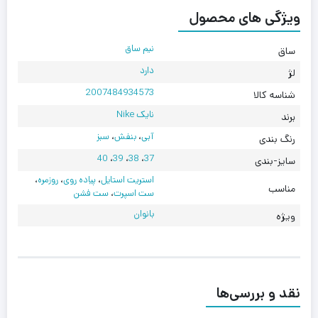
ویژگی های محصول
نیم ساق
ساق
دارد
لژ
2007484934573
شناسه کالا
نایک Nike
برند
آبی
،
بنفش
،
سبز
رنگ بندی
40
،
39
،
38
،
37
سایز-بندی
استریت استایل
،
پیاده روی
،
روزمره
،
مناسب
ست اسپرت
،
ست فشن
بانوان
ویژه
نقد و بررسی‌ها