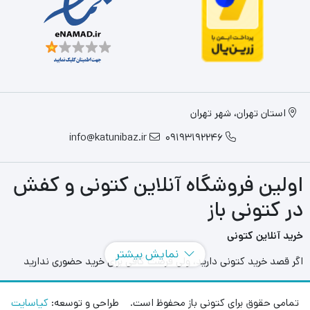
استان تهران، شهر تهران
info@katunibaz.ir
09193192246
اولین فروشگاه آنلاین کتونی و کفش
در کتونی باز
خرید آنلاین کتونی
نمایش بیشتر
اگر قصد خرید کتونی دارید، ولی فرصت کافی برای خرید حضوری ندارید
سایت های آنلاین به کمک شما آمده اند و می توانید با مراجعه به سایت
های مختلفی که در این حوزه به فعالیت می پردازند بهترین و بزرگترین
تمامی حقوق برای کتونی باز محفوظ است. طراحی و توسعه:
کیاسایت
آنها را انتخاب کنید و در هر محل و هر زمانی بدون محدودیت مدل های