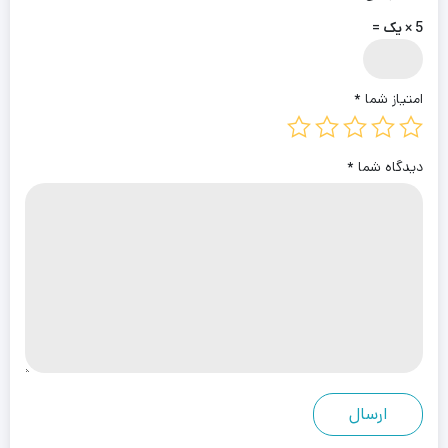
5 × یک =
امتیاز شما
*
دیدگاه شما
*