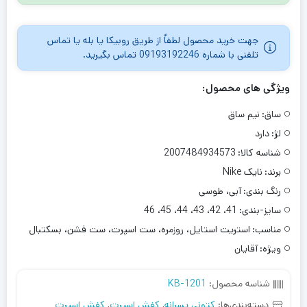
جهت خرید محصول لطفاٌ از طریق روبیکا یا بله یا تماس
تلفنی با شماره 09193192246 تماس بگیرید.
ویژگی های محصول:
ساق:
نیم ساق
لژ:
دارد
شناسه کالا:
2007484934573
برند:
نایک Nike
رنگ بندی:
آبی، طوسی
سایز-بندی:
41، 42، 43، 44، 45، 46
مناسب:
استریت استایل، روزمره، ست اسپرت، ست فشن، بسکتبال
ویژه:
آقایان
شناسه محصول:
KB-1201
دسته‌بندی‌ها:
کتونی پسرانه
,
کفش اسپرت
,
کفش اسپرت