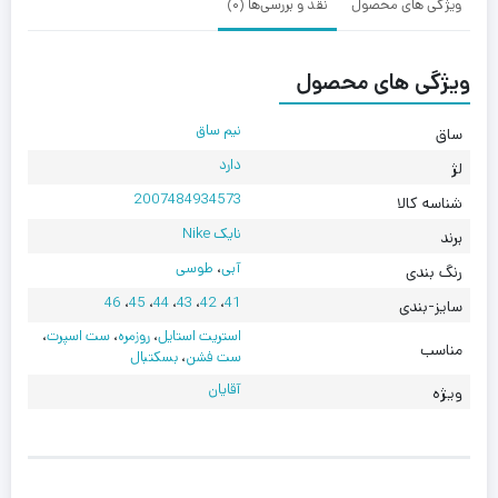
ویژگی های محصول
نقد و بررسی‌ها (0)
ویژگی های محصول
نیم ساق
ساق
دارد
لژ
2007484934573
شناسه کالا
نایک Nike
برند
آبی
،
طوسی
رنگ بندی
46
،
45
،
44
،
43
،
42
،
41
سایز-بندی
استریت استایل
،
روزمره
،
ست اسپرت
،
مناسب
ست فشن
،
بسکتبال
آقایان
ویژه