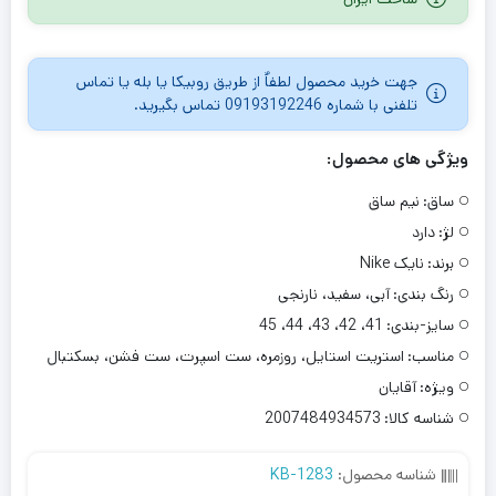
امتیازدهی
مشتری
جهت خرید محصول لطفاٌ از طریق روبیکا یا بله یا تماس
تلفنی با شماره 09193192246 تماس بگیرید.
ویژگی های محصول:
ساق:
نیم ساق
لژ:
دارد
برند:
نایک Nike
رنگ بندی:
آبی، سفید، نارنجی
سایز-بندی:
41، 42، 43، 44، 45
مناسب:
استریت استایل، روزمره، ست اسپرت، ست فشن، بسکتبال
ویژه:
آقایان
شناسه کالا:
2007484934573
شناسه محصول:
KB-1283