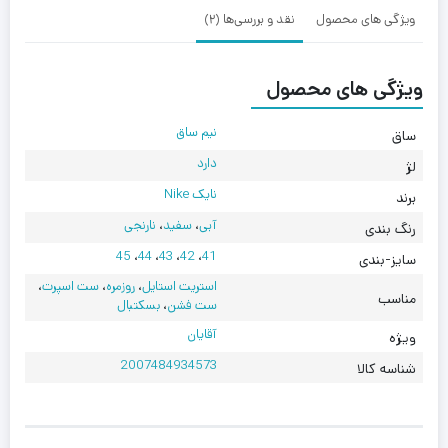
ویژگی های محصول
نقد و بررسی‌ها (2)
ویژگی های محصول
نیم ساق
ساق
دارد
لژ
نایک Nike
برند
آبی
،
سفید
،
نارنجی
رنگ بندی
45
،
44
،
43
،
42
،
41
سایز-بندی
استریت استایل
،
روزمره
،
ست اسپرت
،
مناسب
ست فشن
،
بسکتبال
آقایان
ویژه
2007484934573
شناسه کالا