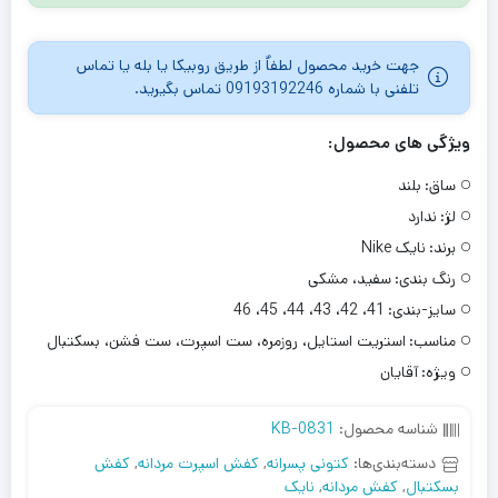
جهت خرید محصول لطفاٌ از طریق روبیکا یا بله یا تماس
تلفنی با شماره 09193192246 تماس بگیرید.
ویژگی های محصول:
ساق:
بلند
لژ:
ندارد
برند:
نایک Nike
رنگ بندی:
سفید، مشکی
سایز-بندی:
41، 42، 43، 44، 45، 46
مناسب:
استریت استایل، روزمره، ست اسپرت، ست فشن، بسکتبال
ویژه:
آقایان
شناسه محصول:
KB-0831
دسته‌بندی‌ها:
کتونی پسرانه
,
کفش اسپرت مردانه
,
کفش
بسکتبال
,
کفش مردانه
,
نایک