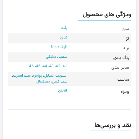
ویژگی های محصول
بلند
ساق
ندارد
لژ
نایک Nike
برند
سفید
،
مشکی
رنگ بندی
46
،
45
،
44
،
43
،
42
،
41
سایز-بندی
استریت استایل
،
روزمره
،
ست اسپرت
،
مناسب
ست فشن
،
بسکتبال
آقایان
ویژه
نقد و بررسی‌ها