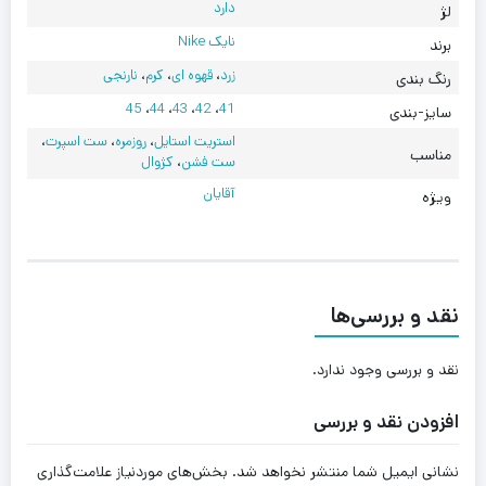
دارد
لژ
نایک Nike
برند
زرد
،
قهوه ای
،
کرم
،
نارنجی
رنگ بندی
45
،
44
،
43
،
42
،
41
سایز-بندی
استریت استایل
،
روزمره
،
ست اسپرت
،
مناسب
ست فشن
،
کژوال
آقایان
ویژه
نقد و بررسی‌ها
نقد و بررسی وجود ندارد.
افزودن نقد و بررسی
نشانی ایمیل شما منتشر نخواهد شد.
بخش‌های موردنیاز علامت‌گذاری