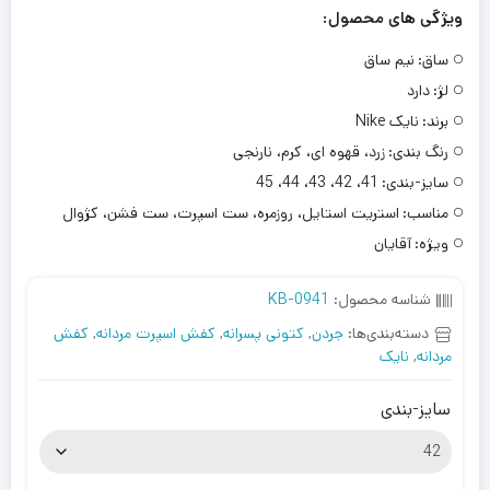
ویژگی های محصول:
ساق:
نیم ساق
لژ:
دارد
برند:
نایک Nike
رنگ بندی:
زرد، قهوه ای، کرم، نارنجی
سایز-بندی:
41، 42، 43، 44، 45
مناسب:
استریت استایل، روزمره، ست اسپرت، ست فشن، کژوال
ویژه:
آقایان
شناسه محصول:
KB-0941
دسته‌بندی‌ها:
جردن
,
کتونی پسرانه
,
کفش اسپرت مردانه
,
کفش
مردانه
,
نایک
سایز-بندی