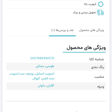
کیفیت بالا
تحویل پستی و پیک
ویژگی های محصول
نقد و بررسی‌ها (0)
ویژگی های محصول
2007484934573
شناسه کالا
طوسی
،
مشکی
رنگ بندی
استریت استایل
،
روزمره
،
ست اسپرت
،
مناسب
ست فشن
،
کژوال
آقایان
،
بانوان
ویژه