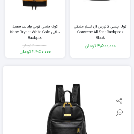
کوله پشتی کانورس آل استار مشکی
کوله پشتی کوبی برایانت سفید
Converse All Star Backpack
طلایی Kobe Bryant White Gold
Backpac
Black
4,500,000
تومان
4,000,000
تومان
قیمت
2,450,000
تومان
اصلی
قیمت
فعلی
4,000,000
تومان
2,450,000
بود.
تومان
است.