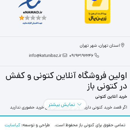
استان تهران، شهر تهران
info@katunibaz.ir
09193192246
اولین فروشگاه آنلاین کتونی و کفش
در کتونی باز
خرید آنلاین کتونی
نمایش بیشتر
اگر قصد خرید کتونی دارید، ولی فرصت کافی برای خرید حضوری ندارید
سایت های آنلاین به کمک شما آمده اند و می توانید با مراجعه به سایت
های مختلفی که در این حوزه به فعالیت می پردازند بهترین و بزرگترین
تمامی حقوق برای کتونی باز محفوظ است. طراحی و توسعه:
کیاسایت
آنها را انتخاب کنید و در هر محل و هر زمانی بدون محدودیت مدل های