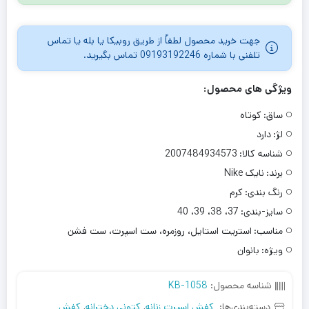
جهت خرید محصول لطفاٌ از طریق روبیکا یا بله یا تماس
تلفنی با شماره 09193192246 تماس بگیرید.
ویژگی های محصول:
ساق:
کوتاه
لژ:
دارد
شناسه کالا:
2007484934573
برند:
نایک Nike
رنگ بندی:
کرم
سایز-بندی:
37، 38، 39، 40
مناسب:
استریت استایل، روزمره، ست اسپرت، ست فشن
ویژه:
بانوان
شناسه محصول:
KB-1058
دسته‌بندی‌ها:
کفش اسپرت زنانه
,
کتونی دخترانه
,
کفش