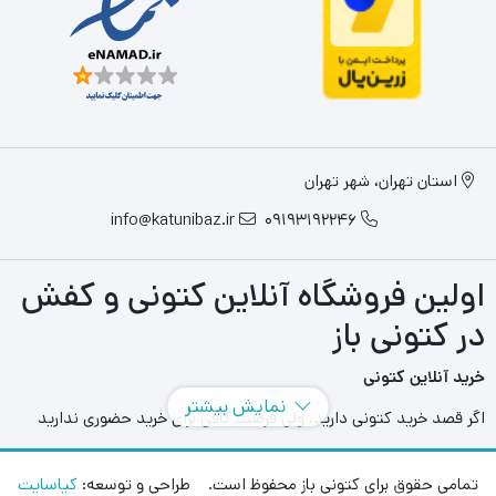
استان تهران، شهر تهران
info@katunibaz.ir
09193192246
اولین فروشگاه آنلاین کتونی و کفش
در کتونی باز
خرید آنلاین کتونی
نمایش بیشتر
اگر قصد خرید کتونی دارید، ولی فرصت کافی برای خرید حضوری ندارید
سایت های آنلاین به کمک شما آمده اند و می توانید با مراجعه به سایت
های مختلفی که در این حوزه به فعالیت می پردازند بهترین و بزرگترین
تمامی حقوق برای کتونی باز محفوظ است. طراحی و توسعه:
کیاسایت
آنها را انتخاب کنید و در هر محل و هر زمانی بدون محدودیت مدل های