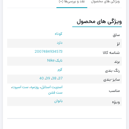
ویژگی های محصول
نقد و بررسی‌ها (0)
ویژگی های محصول
کوتاه
ساق
دارد
لژ
2007484934573
شناسه کالا
نایک Nike
برند
کرم
رنگ بندی
40
،
39
،
38
،
37
سایز-بندی
استریت استایل
،
روزمره
،
ست اسپرت
،
مناسب
ست فشن
بانوان
ویژه