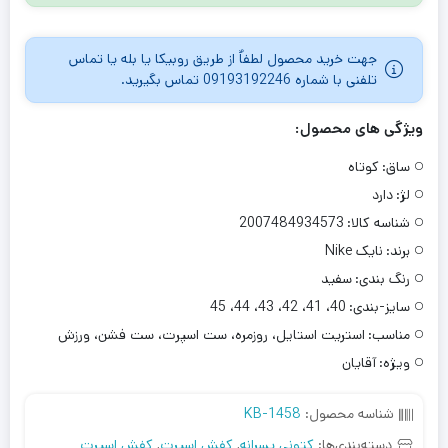
جهت خرید محصول لطفاٌ از طریق روبیکا یا بله یا تماس
تلفنی با شماره 09193192246 تماس بگیرید.
ویژگی های محصول:
ساق:
کوتاه
لژ:
دارد
شناسه کالا:
2007484934573
برند:
نایک Nike
رنگ بندی:
سفید
سایز-بندی:
40، 41، 42، 43، 44، 45
مناسب:
استریت استایل، روزمره، ست اسپرت، ست فشن، ورزش
ویژه:
آقایان
شناسه محصول:
KB-1458
دسته‌بندی‌ها:
کتونی پسرانه
,
کفش اسپرت
,
کفش اسپرت