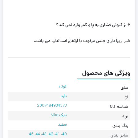
۲-لژ کتونی فشاری به پا و کمر وارد نمی کند؟
خیر زیرا دارای جنس مرغوب با ارتفاع استاندارد می باشد‌.
ویژگی های محصول
کوتاه
ساق
دارد
لژ
2007484934573
شناسه کالا
نایک Nike
برند
سفید
رنگ بندی
45
،
44
،
43
،
42
،
41
،
40
سایز-بندی