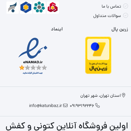
تماس با ما
سوالات متداول
زرین پال
اینماد
استان تهران، شهر تهران
info@katunibaz.ir
09193192246
اولین فروشگاه آنلاین کتونی و کفش