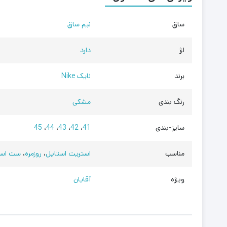
ساق
نیم ساق
لژ
دارد
برند
نایک Nike
رنگ بندی
مشکی
سایز-بندی
41
،
42
،
43
،
44
،
45
مناسب
استریت استایل
،
روزمره
،
ست اسپ
ویژه
آقایان