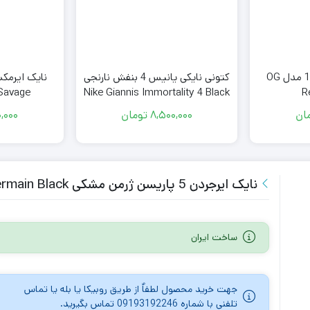
کتونی نایک ایرجردن 1 مدل OG
کتونی نایکی یانیس 4 بنفش نارنجی
نایک ایرمک
 Savage
Nike Giannis Immortality 4 Black
R
Raspberry
ان
8,500,000
تومان
,000
نایک ایرجردن 5 پاریسن ژرمن مشکی Nike Air Jordan 5 Paris Saint-Germain Black
ساخت ایران
جهت خرید محصول لطفاٌ از طریق روبیکا یا بله یا تماس
تلفنی با شماره 09193192246 تماس بگیرید.