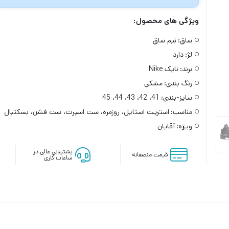
ویژگی های محصول:
ساق:
نیم ساق
لژ:
دارد
برند:
نایک Nike
رنگ بندی:
مشکی
سایز-بندی:
41، 42، 43، 44، 45
مناسب:
استریت استایل، روزمره، ست اسپرت، ست فشن، بسکتبال
ویژه:
آقایان
پشتیبانی عالی در
قیمت منصفانه
ساعات کاری