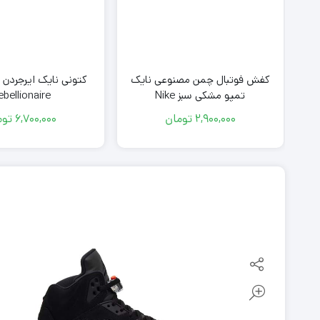
 کوتاه
کفش فوتبال چمن مصنوعی نایک
تمپو مشکی سبز Nike
ebellionaire
2,900,000
تومان
6,700,000
توم