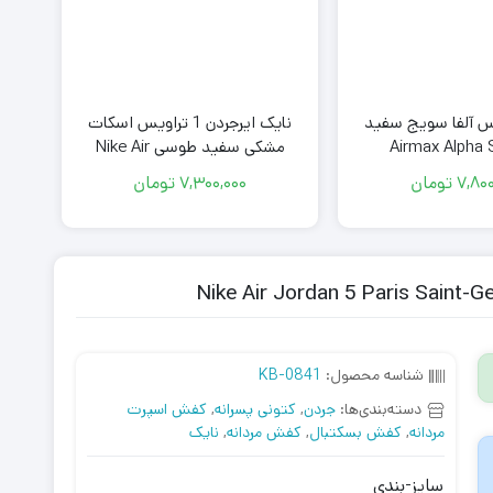
س آلفا سویج سفید
نایک ایرجردن 1 تراویس اسکات
Airmax Alpha
مشکی سفید طوسی Nike Air
2-10
Jordan 1 Low Travis Scott Black
7,800
تومان
7,300,000
تومان
White Grey
شناسه محصول:
KB-0841
دسته‌بندی‌ها:
جردن
,
کتونی پسرانه
,
کفش اسپرت
مردانه
,
کفش بسکتبال
,
کفش مردانه
,
نایک
سایز-بندی