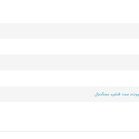
رت
،
ست فشن
،
بسکتبال