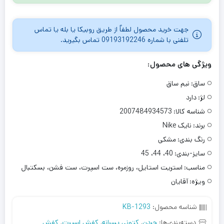
جهت خرید محصول لطفاٌ از طریق روبیکا یا بله یا تماس
تلفنی با شماره 09193192246 تماس بگیرید.
ویژگی های محصول:
ساق:
نیم ساق
لژ:
دارد
شناسه کالا:
2007484934573
برند:
نایک Nike
رنگ بندی:
مشکی
سایز-بندی:
40، 44، 45
مناسب:
استریت استایل، روزمره، ست اسپرت، ست فشن، بسکتبال
ویژه:
آقایان
شناسه محصول:
KB-1293
دسته‌بندی‌ها:
جردن
,
کتونی پسرانه
,
کفش اسپرت
,
کفش