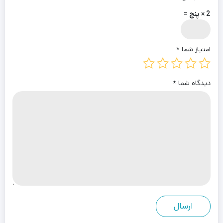
2 × پنج =
امتیاز شما
*
دیدگاه شما
*