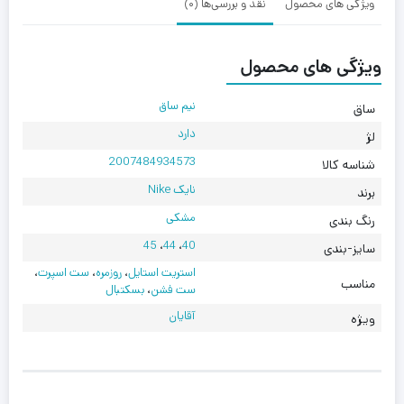
ویژگی های محصول
نقد و بررسی‌ها (0)
ویژگی های محصول
نیم ساق
ساق
دارد
لژ
2007484934573
شناسه کالا
نایک Nike
برند
مشکی
رنگ بندی
45
،
44
،
40
سایز-بندی
استریت استایل
،
روزمره
،
ست اسپرت
،
مناسب
ست فشن
،
بسکتبال
آقایان
ویژه