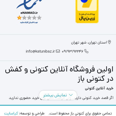
استان تهران، شهر تهران
info@katunibaz.ir
09193192246
اولین فروشگاه آنلاین کتونی و کفش
در کتونی باز
خرید آنلاین کتونی
نمایش بیشتر
اگر قصد خرید کتونی دارید، ولی فرصت کافی برای خرید حضوری ندارید
سایت های آنلاین به کمک شما آمده اند و می توانید با مراجعه به سایت
های مختلفی که در این حوزه به فعالیت می پردازند بهترین و بزرگترین
تمامی حقوق برای کتونی باز محفوظ است. طراحی و توسعه:
کیاسایت
آنها را انتخاب کنید و در هر محل و هر زمانی بدون محدودیت مدل های