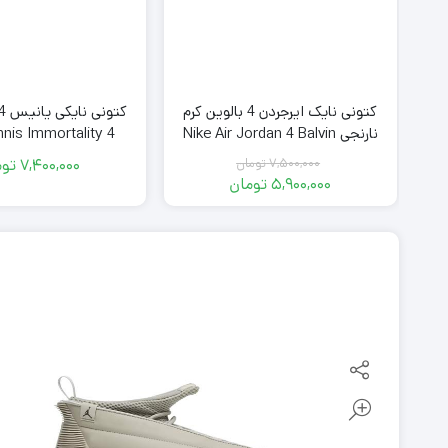
 کوتاه
کتونی نایک ایرجردن 4 بالوین کرم
نارنجی Nike Air Jordan 4 Balvin
nnis Immortality 4
ey Stadium Green
7,500,000
تومان
7,400,000
توم
قیمت
5,900,000
تومان
اصلی
قیمت
فعلی
7,500,000
تومان
5,900,000
بود.
تومان
است.