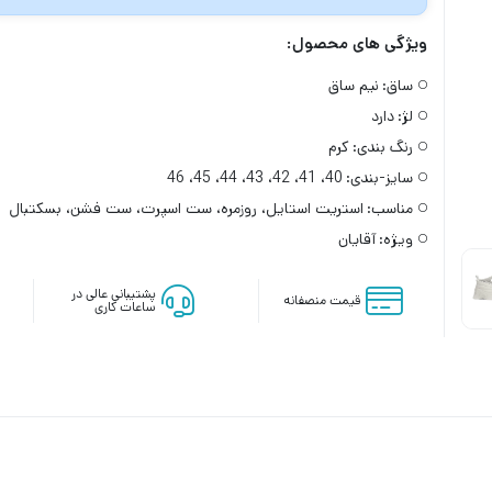
ویژگی های محصول:
ساق:
نیم ساق
لژ:
دارد
رنگ بندی:
کرم
سایز-بندی:
40، 41، 42، 43، 44، 45، 46
مناسب:
استریت استایل، روزمره، ست اسپرت، ست فشن، بسکتبال
ویژه:
آقایان
پشتیبانی عالی در
قیمت منصفانه
ساعات کاری