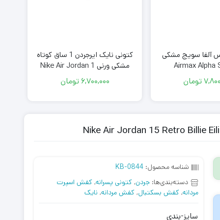
س آلفا سویج مشکی
کتونی نایک ایرجردن 1 ساق کوتاه
کفش
Airmax Alpha
مشکی ورنی Nike Air Jordan 1
مشکی  10 White Black
Low Black Space Jam
7,800
تومان
6,700,000
تومان
شناسه محصول:
KB-0844
دسته‌بندی‌ها:
جردن
,
کتونی پسرانه
,
کفش اسپرت
مردانه
,
کفش بسکتبال
,
کفش مردانه
,
نایک
سایز-بندی