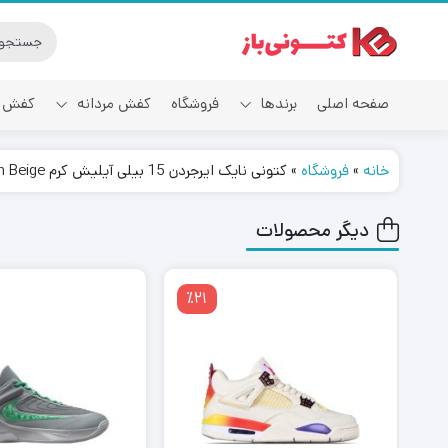
صفحه اصلی
برندها
فروشگاه
کفش مردانه
کفش ز
خانه
»
فروشگاه
»
کتونی نایک ایرجردن 15 بیلی آیلیش کرم Nike Air Jordan 15 Retro Billie Eilish Beige
آدیداس
دیگر محصولات
٪21