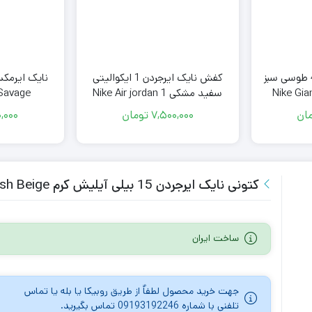
کتونی نایکی یانیس 4 طوسی سبز
کفش نایک ایرجردن 1 ایکوالیتی
نایک ایرمک
Nike Gia
سفید مشکی Nike Air jordan 1
 Savage
Equality
Smoke Gr
ان
7,500,000
تومان
,000
کتونی نایک ایرجردن 15 بیلی آیلیش کرم Nike Air Jordan 15 Retro Billie Eilish Beige
ساخت ایران
جهت خرید محصول لطفاٌ از طریق روبیکا یا بله یا تماس
تلفنی با شماره 09193192246 تماس بگیرید.