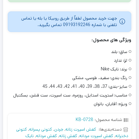
جهت خرید محصول لطفاٌ از طریق روبیکا یا بله یا تماس
تلفنی با شماره 09193192246 تماس بگیرید.
ویژگی های محصول:
ساق:
بلند
لژ:
ندارد
برند:
نایک Nike
رنگ بندی:
سفید، طوسی، مشکی
سایز-بندی:
37، 38، 39، 40، 41، 42، 43، 44، 45
مناسب:
استریت استایل، روزمره، ست اسپرت، ست فشن، بسکتبال
ویژه:
آقایان، بانوان
شناسه محصول:
KB-0728
دسته‌بندی‌ها:
کفش اسپرت زنانه
,
جردن
,
کتونی پسرانه
,
کتونی
دخترانه
,
کفش اسپرت مردانه
,
کفش زنانه
,
کفش مردانه
,
نایک