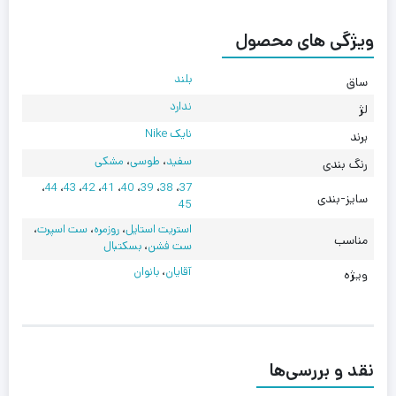
ویژگی های محصول
بلند
ساق
ندارد
لژ
نایک Nike
برند
سفید
،
طوسی
،
مشکی
رنگ بندی
،
44
،
43
،
42
،
41
،
40
،
39
،
38
،
37
سایز-بندی
45
استریت استایل
،
روزمره
،
ست اسپرت
،
مناسب
ست فشن
،
بسکتبال
آقایان
،
بانوان
ویژه
نقد و بررسی‌ها