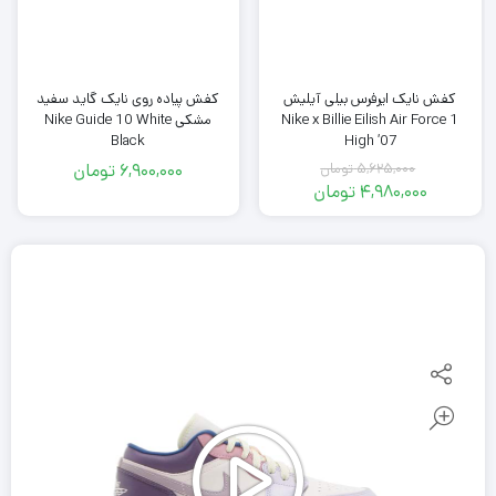
کفش پیاده روی نایک گاید سفید
کفش نایک ایرفرس بیلی آیلیش
مشکی Nike Guide 10 White
Nike x Billie Eilish Air Force 1
Black
High ’07
5,625,000
تومان
6,900,000
تومان
قیمت
4,980,000
تومان
اصلی
قیمت
فعلی
5,625,000
تومان
4,980,000
بود.
تومان
است.