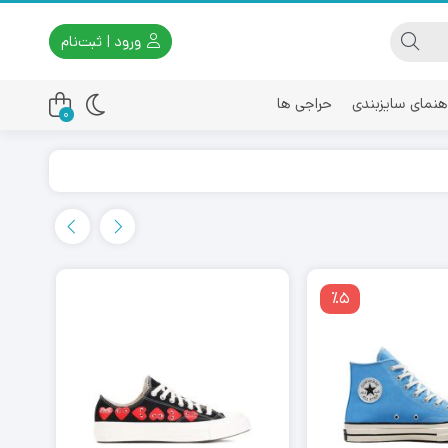
ورود | ثبت‌نام
هنمای سایزبندی
حراجی ها
0
اسیکس
امیری
٪5