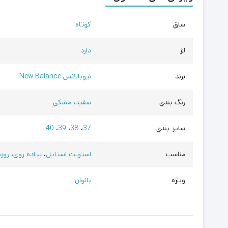
ساق
کوتاه
لژ
دارد
برند
نیوبالانس New Balance
رنگ بندی
سفید
،
مشکی
سایز-بندی
37
،
38
،
39
،
40
مناسب
استریت استایل
،
پیاده روی
،
روزم
ویژه
بانوان