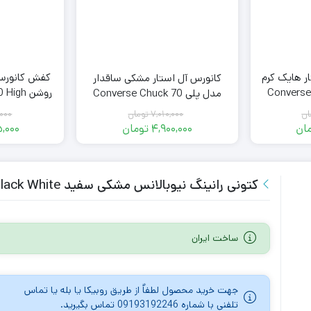
ر هایک کرم
کانورس آل استار مشکی ساقدار
Converse
روشن gh
مدل پلی Converse Chuck 70
blue
H
Play
ان
000
7,010,000
تومان
قیمت
ان
,000
4,900,000
تومان
اصلی
قیمت
6,28
فعلی
7,010,000
ن
4,70
تومان
4,900,000
ن
بود.
تومان
کتونی رانینگ نیوبالانس مشکی سفید New Balance Fuelcel Rc Elite Black White
است.
ساخت ایران
جهت خرید محصول لطفاٌ از طریق روبیکا یا بله یا تماس
تلفنی با شماره 09193192246 تماس بگیرید.