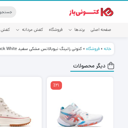
صفحه اصلی
برندها
فروشگاه
کفش مردانه
کفش ز
خانه
»
فروشگاه
»
کتونی رانینگ نیوبالانس مشکی سفید New Balance Fuelcel Rc Elite Black White
آدیداس
دیگر محصولات
٪21