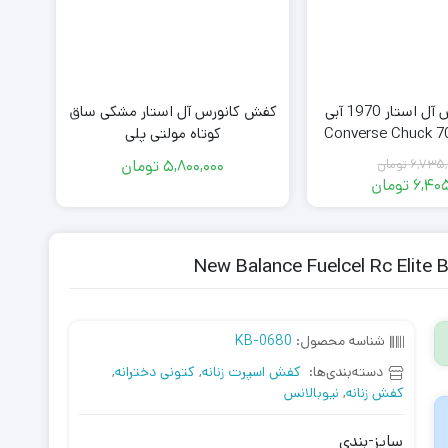
کفش کانورس آل استار 1970 آبی
کفش کانورس آل استار مشکی ساق
Converse Chuck 70 Hi
کوتاه مولتی پلی
University 
6,735,
تومان
5,800,000
تومان
قیمت
6,405
تومان
اصلی
قیمت
فعلی
6,735,000
تومان
6,405,000
بود.
تومان
است.
شناسه محصول:
KB-0680
دسته‌بندی‌ها:
کفش اسپرت زنانه
,
کتونی دخترانه
,
کفش زنانه
,
نیوبالانس
سایز-بندی