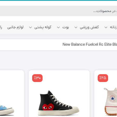
نانه
کفش ورزشی
بوت
کوله پشتی
لوازم جانبی
را
آفوایت
اسمایل رپابلیک
٪30
٪25