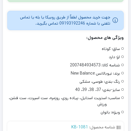
جهت خرید محصول لطفاٌ از طریق روبیکا یا بله یا تماس
تلفنی با شماره 09193192246 تماس بگیرید.
ویژگی های محصول:
ساق:
کوتاه
لژ:
دارد
شناسه کالا:
2007484934573
برند:
نیوبالانس New Balance
رنگ بندی:
طوسی، مشکی
سایز-بندی:
37، 38، 39، 40
مناسب:
استریت استایل، پیاده روی، روزمره، ست اسپرت، ست فشن،
ورزش
ویژه:
بانوان
شناسه محصول:
KB-1081