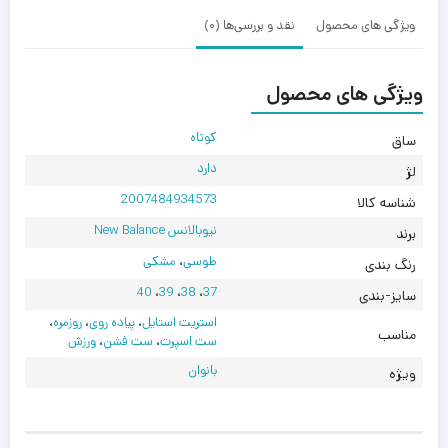
ویژگی های محصول
نقد و بررسی‌ها (0)
ویژگی های محصول
کوتاه
ساق
دارد
لژ
2007484934573
شناسه کالا
نیوبالانس New Balance
برند
طوسی
،
مشکی
رنگ بندی
40
،
39
،
38
،
37
سایز-بندی
استریت استایل
،
پیاده روی
،
روزمره
،
مناسب
ست اسپرت
،
ست فشن
،
ورزش
بانوان
ویژه