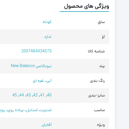
ویژگی های محصول
ساق
کوتاه
لژ
ندارد
شناسه کالا
2007484934573
برند
نیوبالانس New Balance
رنگ بندی
آبی
،
نقره ای
سایز-بندی
40
،
41
،
42
،
43
،
44
،
45
مناسب
استریت استایل
،
پیاده روی
،
روزم
ویژه
آقایان