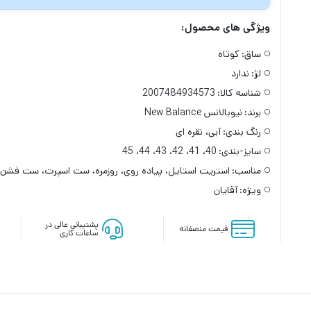
ویژگی های محصول:
ساق:
کوتاه
لژ:
ندارد
شناسه کالا:
2007484934573
برند:
نیوبالانس New Balance
رنگ بندی:
آبی، نقره ای
سایز-بندی:
40، 41، 42، 43، 44، 45
مناسب:
استریت استایل، پیاده روی، روزمره، ست اسپرت، ست فشن
ویژه:
آقایان
پشتیبانی عالی در
قیمت منصفانه
ساعات کاری