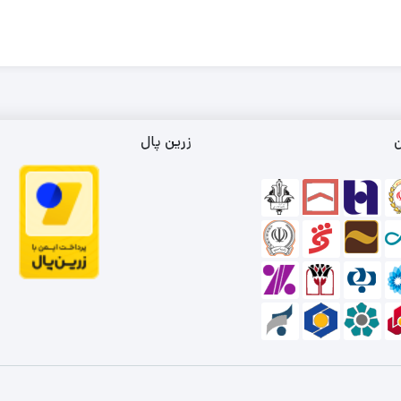
ن
زرین پال