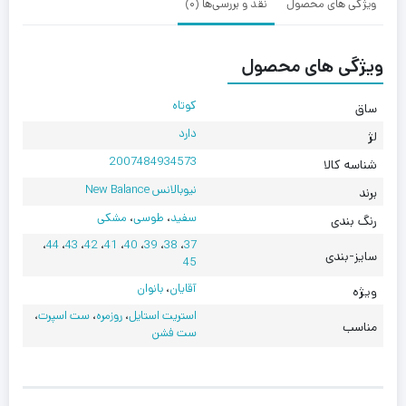
ویژگی های محصول
نقد و بررسی‌ها (0)
ویژگی های محصول
کوتاه
ساق
دارد
لژ
2007484934573
شناسه کالا
نیوبالانس New Balance
برند
سفید
،
طوسی
،
مشکی
رنگ بندی
،
44
،
43
،
42
،
41
،
40
،
39
،
38
،
37
سایز-بندی
45
آقایان
،
بانوان
ویژه
استریت استایل
،
روزمره
،
ست اسپرت
،
مناسب
ست فشن