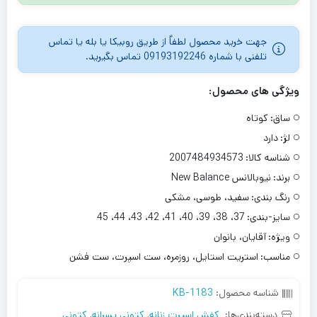
جهت خرید محصول لطفاٌ از طریق روبیکا یا بله یا تماس
تلفنی با شماره 09193192246 تماس بگیرید.
ویژگی های محصول:
ساق:
کوتاه
لژ:
دارد
شناسه کالا:
2007484934573
برند:
نیوبالانس New Balance
رنگ بندی:
سفید، طوسی، مشکی
سایز-بندی:
37، 38، 39، 40، 41، 42، 43، 44، 45
ویژه:
آقایان، بانوان
مناسب:
استریت استایل، روزمره، ست اسپرت، ست فشن
شناسه محصول:
KB-1183
دسته‌بندی‌ها:
کفش اسپرت زنانه
,
کتونی پسرانه
,
کتونی