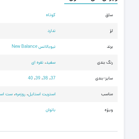
ساق
کوتاه
لژ
ندارد
برند
نیوبالانس New Balance
رنگ بندی
سفید
،
نقره ای
سایز-بندی
37
،
38
،
39
،
40
مناسب
استریت استایل
،
روزمره
،
ست اسپ
ویژه
بانوان