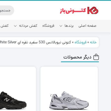
صفحه اصلی
برندها
فروشگاه
کفش مردانه
کفش ز
خانه
»
فروشگاه
»
کتونی نیوبالانس 530 سفید نقره ای New Balance 530 White Silver
آدیداس
دیگر محصولات