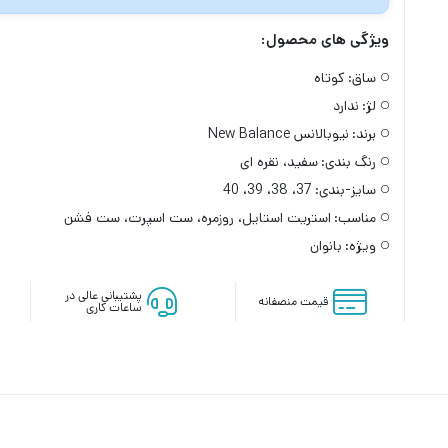
ویژگی های محصول:
ساق:
کوتاه
لژ:
ندارد
برند:
نیوبالانس New Balance
رنگ بندی:
سفید، نقره ای
سایز-بندی:
37، 38، 39، 40
مناسب:
استریت استایل، روزمره، ست اسپرت، ست فشن
ویژه:
بانوان
پشتیبانی عالی در
قیمت منصفانه
ساعات کاری