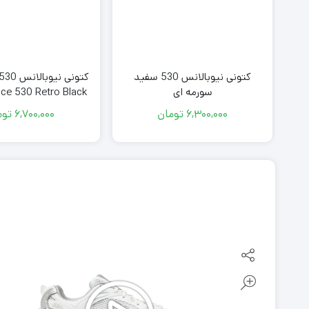
کتونی نیوبالانس 530 سفید
سورمه ای
ce 530 Retro Black
6,300,000
تومان
6,700,000
توم