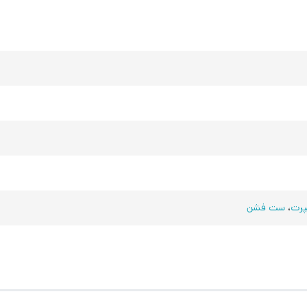
رت
،
ست فشن