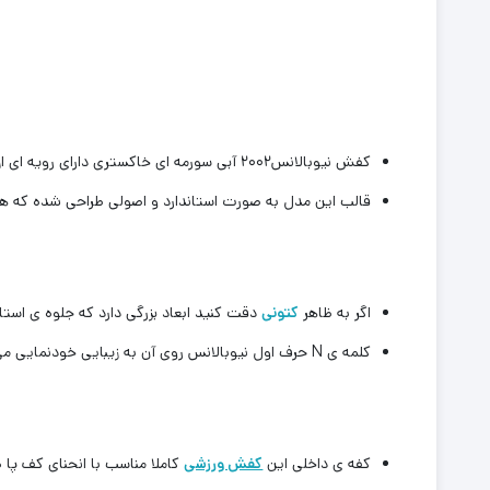
کفش نیوبالانس۲۰۰۲ آبی سورمه ای خاکستری دارای رویه ای از جنس جیر با کیفیت و مرغوب می باشد که از ترکیب سه رنگ زیبا طراحی شده که جذابیت خاصی به استایل شما می بخشد.
قالب این مدل به صورت استاندارد و اصولی طراحی شده که همه ن
اگر به ظاهر
کتونی
دقت کنید ابعاد بزرگی دارد که جلوه ی استای
کلمه ی N حرف اول نیوبالانس روی آن به زیبایی خودنمایی می کند.
کفه ی داخلی این
کفش ورزشی
کاملا مناسب با انحنای کف پا