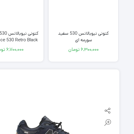
کتونی نیوبالانس 530 سفید
سورمه ای
ce 530 Retro Black
6,300,000
تومان
6,700,000
توم