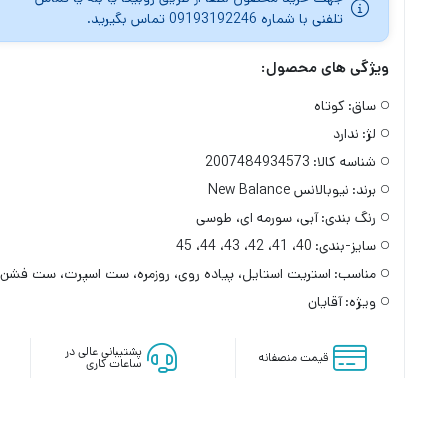
تلفنی با شماره 09193192246 تماس بگیرید.
ویژگی های محصول:
ساق:
کوتاه
لژ:
ندارد
شناسه کالا:
2007484934573
برند:
نیوبالانس New Balance
رنگ بندی:
آبی، سورمه ای، طوسی
سایز-بندی:
40، 41، 42، 43، 44، 45
مناسب:
استریت استایل، پیاده روی، روزمره، ست اسپرت، ست فشن
ویژه:
آقایان
پشتیبانی عالی در
قیمت منصفانه
ساعات کاری