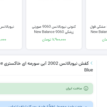
نیوبالانس 530 خاکی (کرم
کتونی نیوبالانس 9060 صورتی
کتونی نیوبالانس 530 مشکی فول
زرشکی New Balance 9060
New Balan
ان
7,900,000
تومان
,000
کفش
Blue
ساخت ایران
جهت خرید محصول لطفاٌ از طریق روبیکا یا بله یا تماس