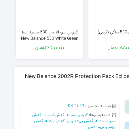
ی)
کتونی نیوبالانس 530 سفید سبز
New Balance 530 White Green
7,800
تومان
6,500,000
تومان
 نیوبالانس 2002 آبی سورمه ای خاکستری New Balance 2002R Protection Pack Eclipse
شناسه محصول:
KB-1519
دسته‌بندی‌ها:
کتونی پسرانه
,
کفش اسپرت
,
کفش
اسپرت مردانه
,
کفش پیاده روی
,
کفش مردانه
,
کفش
ورزشی
,
نیوبالانس