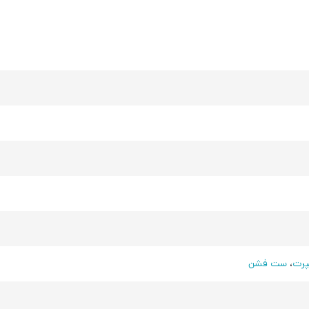
رت
،
ست فشن