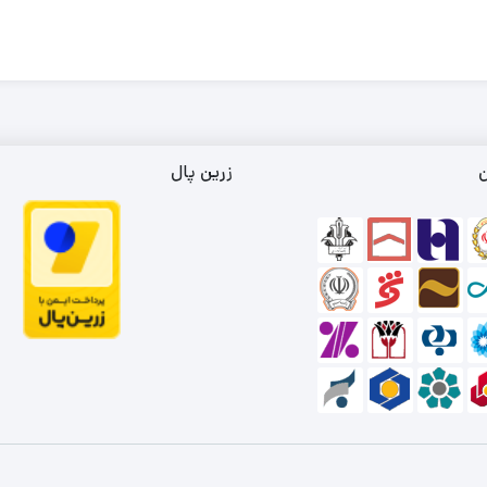
ن
زرین پال