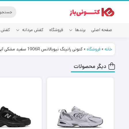
صفحه اصلی
برندها
فروشگاه
کفش مردانه
کفش ز
خانه
»
فروشگاه
»
کتونی رانینگ نیوبالانس 1906R سفید مشکی آبی New Balance 1906R White Bright Sky
آدیداس
دیگر محصولات