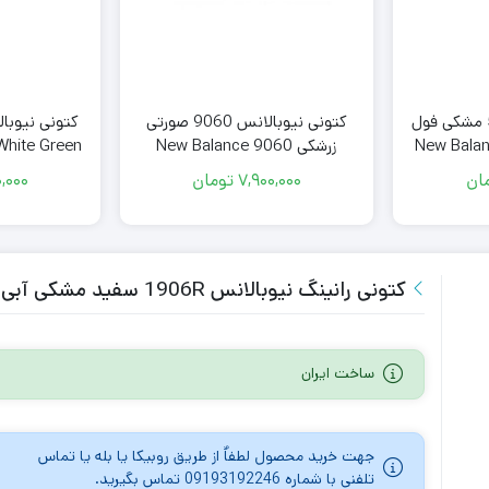
کتونی نیوبالانس 9060 صورتی
کتونی نیوبالانس 530 مشکی فول
White Green
زرشکی New Balance 9060
New Balan
ان
7,900,000
تومان
,000
کتونی رانینگ نیوبالانس 1906R سفید مشکی آبی New Balance 1906R White Bright Sky
ساخت ایران
جهت خرید محصول لطفاٌ از طریق روبیکا یا بله یا تماس
تلفنی با شماره 09193192246 تماس بگیرید.