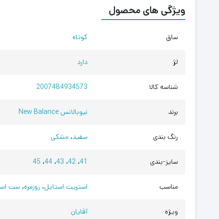
ویژگی های محصول
ساق
کوتاه
لژ
دارد
شناسه کالا
2007484934573
برند
نیوبالانس New Balance
رنگ بندی
سفید
،
مشکی
سایز-بندی
41
،
42
،
43
،
44
،
45
مناسب
استریت استایل
،
روزمره
،
ست اسپ
ویژه
آقایان