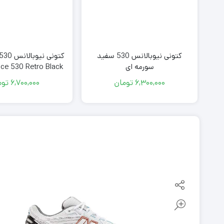
کتونی نیوبالانس 530 سفید
سورمه ای
ce 530 Retro Black
6,300,000
تومان
6,700,000
توم