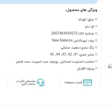
ویژگی های محصول:
ساق:
کوتاه
لژ:
دارد
شناسه کالا:
2007484934573
برند:
نیوبالانس New Balance
رنگ بندی:
سفید، مشکی
سایز-بندی:
41، 42، 43، 44، 45
مناسب:
استریت استایل، روزمره، ست اسپرت، ست فشن
ویژه:
آقایان
پشتیبانی عالی در
قیمت منصفانه
ساعات کاری