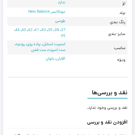
ندارد
لژ
نیوبالانس New Balance
برند
طوسی
رنگ بندی
،
44
،
43
،
42
،
41
،
40
،
39
،
38
،
37
سایز-بندی
45
استریت استایل
،
پیاده روی
،
روزمره
،
مناسب
ست اسپرت
،
ست فشن
آقایان
،
بانوان
ویژه
نقد و بررسی‌ها
نقد و بررسی وجود ندارد.
افزودن نقد و بررسی