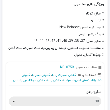
ویژگی های محصول:
ساق:
کوتاه
لژ:
ندارد
برند:
نیوبالانس New Balance
رنگ بندی:
طوسی
سایز-بندی:
37، 38، 39، 40، 41، 42، 43، 44، 45
مناسب:
استریت استایل، پیاده روی، روزمره، ست اسپرت، ست فشن
ویژه:
آقایان، بانوان
شناسه محصول:
KB-0759
دسته‌بندی‌ها:
کفش اسپرت زنانه
,
کتونی پسرانه
,
کتونی
دخترانه
,
کفش اسپرت مردانه
,
کفش زنانه
,
کفش مردانه
,
نیوبالانس
سایز-بندی