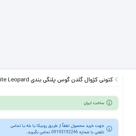
کتونی کژوال گلدن گوس پلنگی بندی Golden Goose White Leopard
ساخت ایران
جهت خرید محصول لطفاٌ از طریق روبیکا یا بله یا تماس
تلفنی با شماره 09193192246 تماس بگیرید.