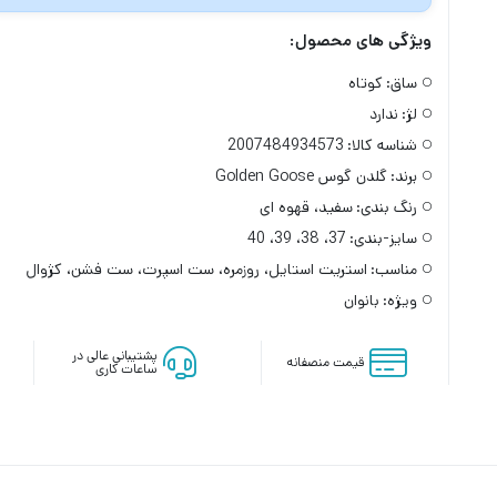
ویژگی های محصول:
ساق:
کوتاه
لژ:
ندارد
شناسه کالا:
2007484934573
برند:
گلدن گوس Golden Goose
رنگ بندی:
سفید، قهوه ای
سایز-بندی:
37، 38، 39، 40
مناسب:
استریت استایل، روزمره، ست اسپرت، ست فشن، کژوال
ویژه:
بانوان
پشتیبانی عالی در
قیمت منصفانه
ساعات کاری