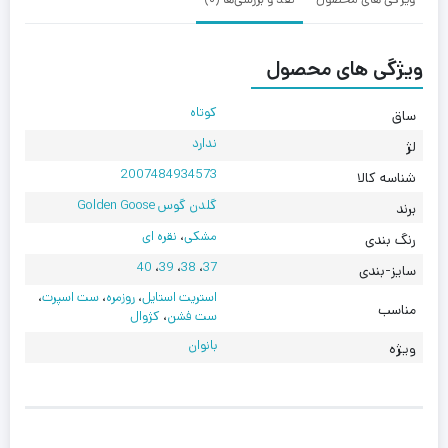
ویژگی های محصول
کوتاه
ساق
ندارد
لژ
2007484934573
شناسه کالا
گلدن گوس Golden Goose
برند
مشکی
،
نقره ای
رنگ بندی
40
،
39
،
38
،
37
سایز-بندی
استریت استایل
،
روزمره
،
ست اسپرت
،
مناسب
ست فشن
،
کژوال
بانوان
ویژه