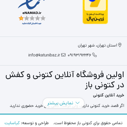
استان تهران، شهر تهران
info@katunibaz.ir
09193192246
اولین فروشگاه آنلاین کتونی و کفش
در کتونی باز
خرید آنلاین کتونی
نمایش بیشتر
اگر قصد خرید کتونی دارید، ولی فرصت کافی برای خرید حضوری ندارید
سایت های آنلاین به کمک شما آمده اند و می توانید با مراجعه به سایت
های مختلفی که در این حوزه به فعالیت می پردازند بهترین و بزرگترین
تمامی حقوق برای کتونی باز محفوظ است. طراحی و توسعه:
کیاسایت
آنها را انتخاب کنید و در هر محل و هر زمانی بدون محدودیت مدل های