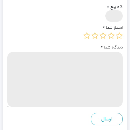
2 × پنج =
امتیاز شما
*
دیدگاه شما
*