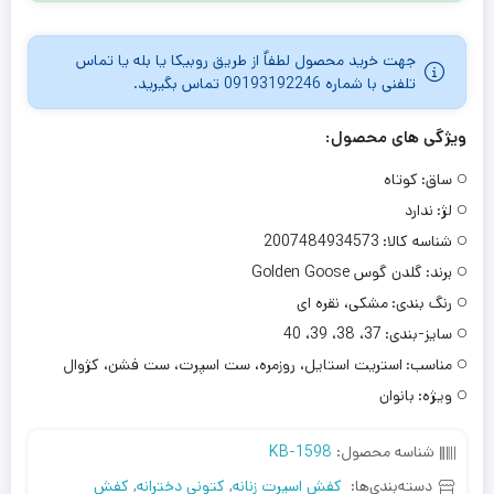
جهت خرید محصول لطفاٌ از طریق روبیکا یا بله یا تماس
تلفنی با شماره 09193192246 تماس بگیرید.
ویژگی های محصول:
ساق:
کوتاه
لژ:
ندارد
شناسه کالا:
2007484934573
برند:
گلدن گوس Golden Goose
رنگ بندی:
مشکی، نقره ای
سایز-بندی:
37، 38، 39، 40
مناسب:
استریت استایل، روزمره، ست اسپرت، ست فشن، کژوال
ویژه:
بانوان
شناسه محصول:
KB-1598
دسته‌بندی‌ها:
کفش اسپرت زنانه
,
کتونی دخترانه
,
کفش