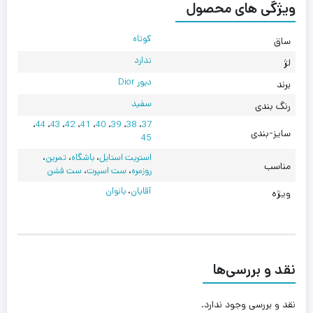
ویژگی های محصول
کوتاه
ساق
ندارد
لژ
دیور Dior
برند
سفید
رنگ بندی
،
44
،
43
،
42
،
41
،
40
،
39
،
38
،
37
سایز-بندی
45
استریت استایل
،
باشگاه
،
تمرین
،
مناسب
روزمره
،
ست اسپرت
،
ست فشن
آقایان
،
بانوان
ویژه
نقد و بررسی‌ها
نقد و بررسی وجود ندارد.