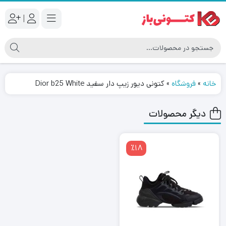
|
خانه
»
فروشگاه
»
کتونی دیور زیپ دار سفید Dior b25 White
دیگر محصولات
٪18