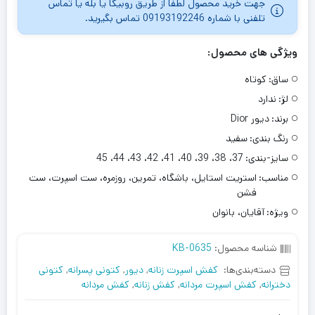
جهت خرید محصول لطفاٌ از طریق روبیکا یا بله یا تماس
تلفنی با شماره 09193192246 تماس بگیرید.
ویژگی های محصول:
ساق:
کوتاه
لژ:
ندارد
برند:
دیور Dior
رنگ بندی:
سفید
سایز-بندی:
37، 38، 39، 40، 41، 42، 43، 44، 45
مناسب:
استریت استایل، باشگاه، تمرین، روزمره، ست اسپرت، ست
فشن
ویژه:
آقایان، بانوان
شناسه محصول:
KB-0635
دسته‌بندی‌ها:
کفش اسپرت زنانه
,
دیور
,
کتونی پسرانه
,
کتونی
دخترانه
,
کفش اسپرت مردانه
,
کفش زنانه
,
کفش مردانه