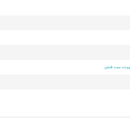
رت
،
ست فشن