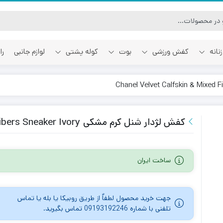
نانه
کفش ورزشی
بوت
کوله پشتی
لوازم جانبی
را
آفوایت
اسمایل رپابلیک
کفش لژدار شنل کرم مشکی Chanel Velvet Calfskin & Mixed Fibers Sneaker Ivory
ساخت ایران
جهت خرید محصول لطفاٌ از طریق روبیکا یا بله یا تماس
تلفنی با شماره 09193192246 تماس بگیرید.