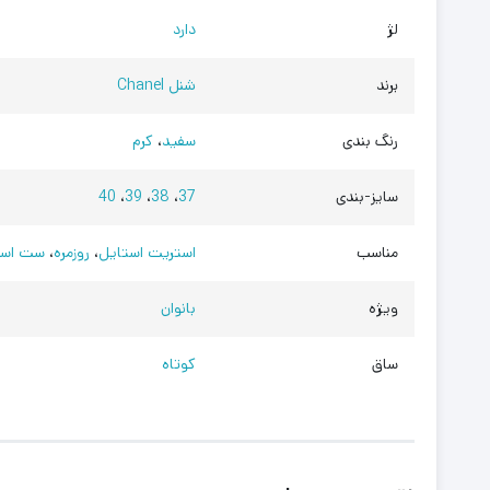
لژ
دارد
برند
شنل Chanel
رنگ بندی
سفید
،
کرم
سایز-بندی
37
،
38
،
39
،
40
مناسب
استریت استایل
،
روزمره
،
ست اسپ
ویژه
بانوان
ساق
کوتاه