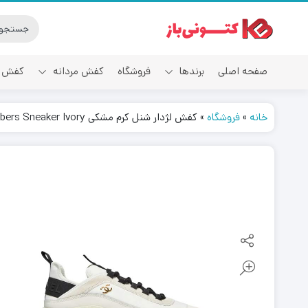
صفحه اصلی
برندها
فروشگاه
کفش مردانه
کفش ز
خانه
»
فروشگاه
»
کفش لژدار شنل کرم مشکی Chanel Velvet Calfskin & Mixed Fibers Sneaker Ivory
آدیداس