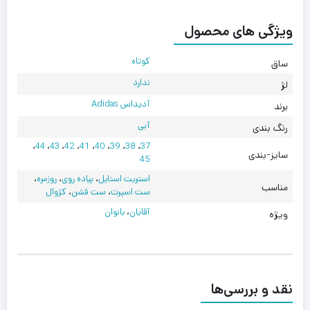
ویژگی های محصول
کوتاه
ساق
ندارد
لژ
آدیداس Adidas
برند
آبی
رنگ بندی
،
44
،
43
،
42
،
41
،
40
،
39
،
38
،
37
سایز-بندی
45
استریت استایل
،
پیاده روی
،
روزمره
،
مناسب
ست اسپرت
،
ست فشن
،
کژوال
آقایان
،
بانوان
ویژه
نقد و بررسی‌ها