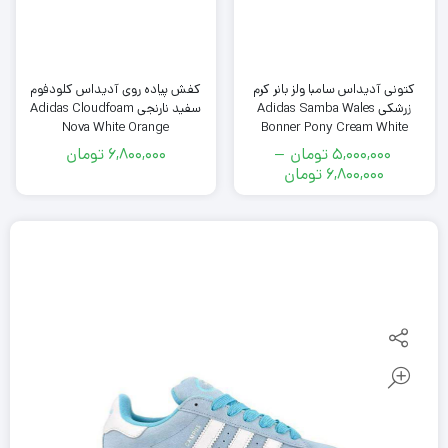
کتونى آدیداس سامبا ولز بانر کرم
کفش پیاده روی آدیداس کلودفوم
زرشکی Adidas Samba Wales
سفید نارنجی Adidas Cloudfoam
Nova White Orange
Bonner Pony Cream White
5,000,000
تومان
–
6,800,000
تومان
محدوده
6,800,000
تومان
قیمت:
5,000,000
3
تومان
تا
6,800,000
4
تومان