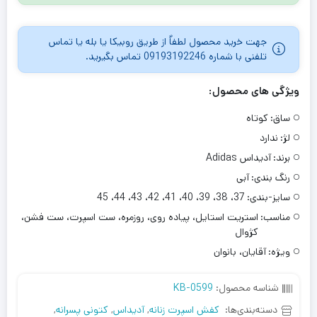
جهت خرید محصول لطفاٌ از طریق روبیکا یا بله یا تماس
تلفنی با شماره 09193192246 تماس بگیرید.
ویژگی های محصول:
ساق:
کوتاه
لژ:
ندارد
برند:
آدیداس Adidas
رنگ بندی:
آبی
سایز-بندی:
37، 38، 39، 40، 41، 42، 43، 44، 45
مناسب:
استریت استایل، پیاده روی، روزمره، ست اسپرت، ست فشن،
کژوال
ویژه:
آقایان، بانوان
شناسه محصول:
KB-0599
دسته‌بندی‌ها:
کفش اسپرت زنانه
,
آدیداس
,
کتونی پسرانه
,