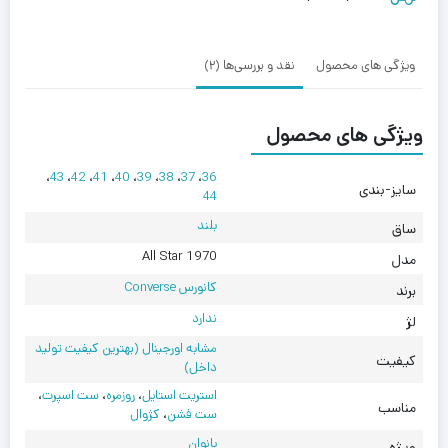
ویژگی های محصول
نقد و بررسی‌ها (2)
ویژگی های محصول
،
43
،
42
،
41
،
40
،
39
،
38
،
37
،
36
سایز-بندی
44
بلند
ساق
All Star 1970
مدل
کانورس Converse
برند
ندارد
لژ
مشابه اورجینال (بهترین کیفیت تولید
کیفیت
داخل)
استریت استایل
،
روزمره
،
ست اسپرت
،
مناسب
ست فشن
،
کژوال
بانوان
ویژه