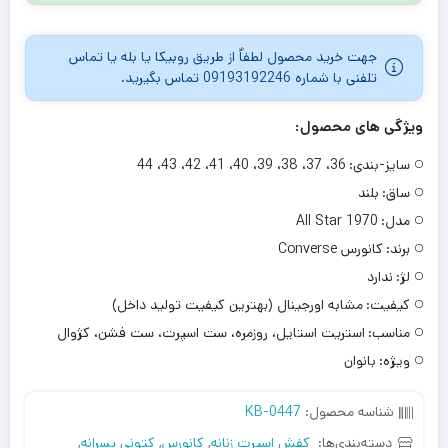
مشتری
جهت خرید محصول لطفاٌ از طریق روبیکا یا بله یا تماس
تلفنی با شماره 09193192246 تماس بگیرید.
ویژگی های محصول:
سایز-بندی:
36، 37، 38، 39، 40، 41، 42، 43، 44
ساق:
بلند
مدل:
All Star 1970
برند:
کانورس Converse
لژ:
ندارد
کیفیت:
مشابه اورجینال (بهترین کیفیت تولید داخل)
مناسب:
استریت استایل، روزمره، ست اسپرت، ست فشن، کژوال
ویژه:
بانوان
شناسه محصول:
KB-0447
دسته‌بندی‌ها:
کفش اسپرت زنانه
,
کانورس
,
کتونی پسرانه
,