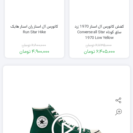
کفش کانورس آل استار 1970 زرد
کانورس آل استار ران استار هایک
ساق کوتاه Converse all Star
Run Star Hike
1970 Low Yellow
6,735,000
تومان
6,800,000
تومان
قیمت
قیمت
6,405,000
تومان
4,900,000
تومان
اصلی
قیمت
اصلی
قیمت
فعلی
6,735,000
فعلی
6,800,000
تومان
6,405,000
تومان
4,900,000
بود.
تومان
بود.
تومان
است.
است.