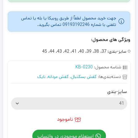
جهت خرید محصول لطفاٌ از طریق روبیکا یا بله یا تماس
تلفنی با شماره 09193192246 تماس بگیرید.
ویژگی های محصول:
سایز-بندی:
37، 38، 39، 40، 41، 42، 43، 44، 45
شناسه محصول:
KB-0230
دسته‌بندی‌ها:
کفش بسکتبال
,
کفش مردانه
,
نایک
سایز-بندی
ناموجود
استعلام موجودی در واتساپ