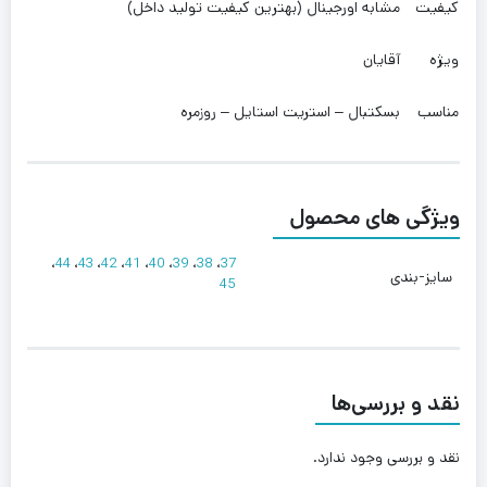
کیفیت
مشابه اورجینال (بهترین کیفیت تولید داخل)
ویژه
آقایان
مناسب
بسکتبال – استریت استایل – روزمره
ویژگی های محصول
،
44
،
43
،
42
،
41
،
40
،
39
،
38
،
37
سایز-بندی
45
نقد و بررسی‌ها
نقد و بررسی وجود ندارد.