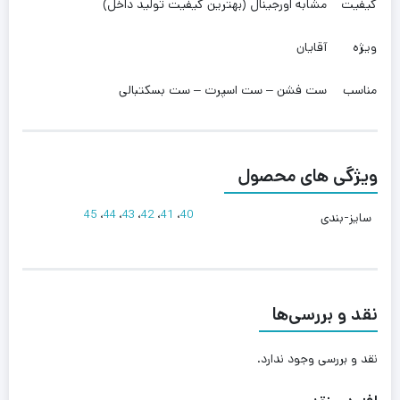
کیفیت
مشابه اورجینال (بهترین کیفیت تولید داخل)
ویژه
آقایان
مناسب
ست فشن – ست اسپرت – ست بسکتبالی
ویژگی های محصول
45
،
44
،
43
،
42
،
41
،
40
سایز-بندی
نقد و بررسی‌ها
نقد و بررسی وجود ندارد.