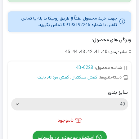
جهت خرید محصول لطفاٌ از طریق روبیکا یا بله یا تماس
تلفنی با شماره 09193192246 تماس بگیرید.
ویژگی های محصول:
سایز-بندی:
40، 41، 42، 43، 44، 45
شناسه محصول:
KB-0228
دسته‌بندی‌ها:
کفش بسکتبال
,
کفش مردانه
,
نایک
سایز-بندی
ناموجود
استعلام موجودی در واتساپ