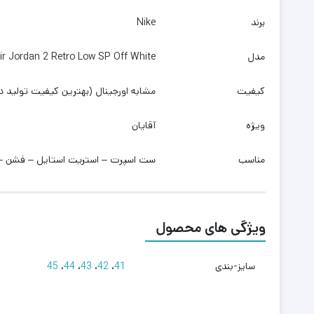
برند
Nike
مدل
ir Jordan 2 Retro Low SP Off White
کیفیت
مشابه اورجینال (بهترین کیفیت تولید د
ویژه
آقایان
مناسب
ست اسپرت – استریت استایل – فشن – 
ویژگی های محصول
سایز-بندی
41
،
42
،
43
،
44
،
45