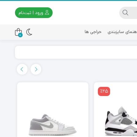
ورود | ثبت‌نام
هنمای سایزبندی
حراجی ها
0
اسیکس
امیری
٪25