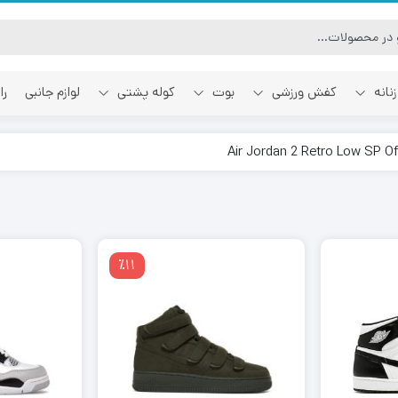
نانه
کفش ورزشی
بوت
کوله پشتی
لوازم جانبی
را
آفوایت
اسمایل رپابلیک
٪11