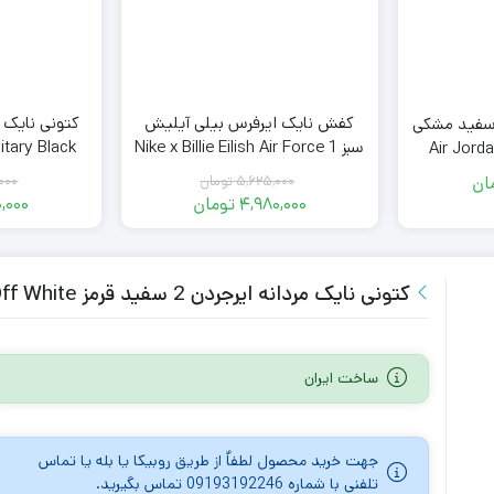
کفش نایک ایرفرس بیلی آیلیش
 نایک ایرجردن 1 سفید مشکی
سبز Nike x Billie Eilish Air Force 1
itary Black
Air Jord
High ’07 Sequoia
5,625,000
تومان
000
ان
قیمت
4,980,000
تومان
,000
اصلی
قیمت
فعلی
5,625,000
تومان
4,980,000
بود.
تومان
کتونی نایک مردانه ایرجردن 2 سفید قرمز Air Jordan 2 Retro Low SP Off White
است.
ساخت ایران
جهت خرید محصول لطفاٌ از طریق روبیکا یا بله یا تماس
تلفنی با شماره 09193192246 تماس بگیرید.