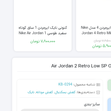
کتونی نایک ایرجردن 4 مدل Nike
کتونی نایک ایرجردن 1 ساق کوتاه
کفش
Jordan 4 Retro Mil
سفید طوسی Nike Air Jordan 1
Low White Wolf Grey
7,850,
تومان
7,800,000
تومان
قیمت
5,900
تومان
اصلی
قیمت
فعلی
7,850,000
تومان
5,900,000
بود.
تومان
است.
شناسه محصول:
KB-0294
دسته‌بندی‌ها:
کفش بسکتبال
,
کفش مردانه
,
نایک
سایز-بندی