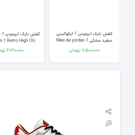
کی طوسی
کفش نایک ایرجردن 1 ایکوالیتی
کفش
N
سفید مشکی Nike Air jordan 1
an 1 Retro High OG
Equality
7,500,000
تومان
6,710,000
توم