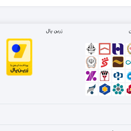
ن
زرین پال