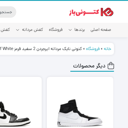
صفحه اصلی
برندها
فروشگاه
کفش مردانه
کفش ز
خانه
»
فروشگاه
»
کتونی نایک مردانه ایرجردن 2 سفید قرمز Air Jordan 2 Retro Low SP Off White
آدیداس
دیگر محصولات
٪