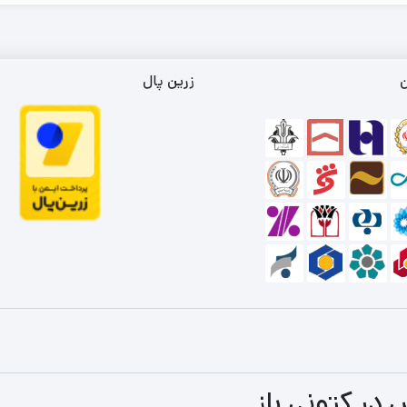
ن
زرین پال
 در کتونی باز