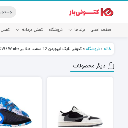
صفحه اصلی
برندها
فروشگاه
کفش مردانه
کفش ز
خانه
»
فروشگاه
»
کتونی نایک ایرجردن 12 سفید طلایی Nike Air Jordan 12 OVO White
آدیداس
دیگر محصولات