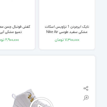
یج Airmax
نایک ایرجردن 1 تراویس اسکات
کفش فوتبال چمن مص
مشکی سفید طوسی Nike Air
تمپو مشکی آبی Nike
Jordan 1 Low Travis Scott Black
7,300,000
تومان
2,900,000
توم
White Grey