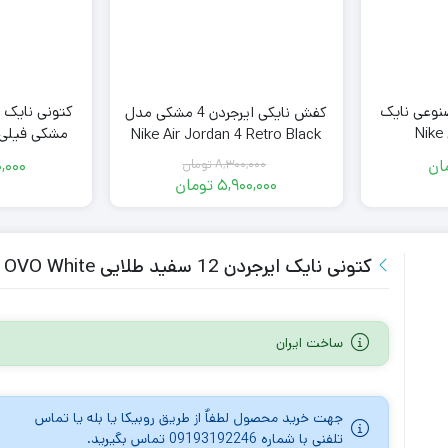
نوعی نایک
کفش نایکی ایرجردن 4 مشکی مدل
Nike Air Jordan 4 Retro Black
ephant
Cat
ان
,000
8,300,000
تومان
قیمت
5,900,000
تومان
اصلی
قیمت
فعلی
8,300,000
تومان
5,900,000
کتونی نایک ایرجردن 12 سفید طلایی Nike Air Jordan 12 OVO White
بود.
تومان
است.
ساخت ایران
جهت خرید محصول لطفاٌ از طریق روبیکا یا بله یا تماس
تلفنی با شماره 09193192246 تماس بگیرید.