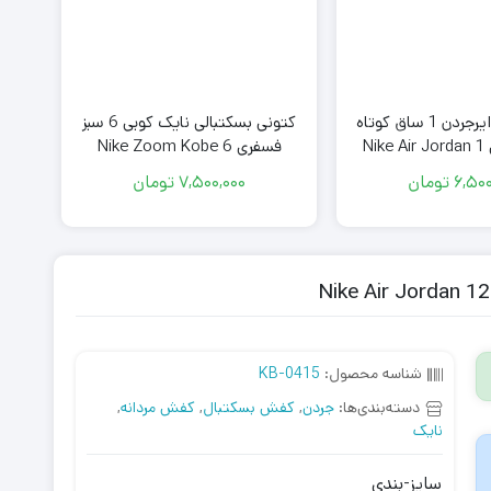
کتونی نایک ایرجردن 1 ساق کوتاه
کتونی بسکتبالی نایک کوبی 6 سبز
مشکی فیلی Nike Air Jordan 1
فسفری Nike Zoom Kobe 6
Protro Grinch
Low Black El
6,500
تومان
7,500,000
تومان
شناسه محصول:
KB-0415
دسته‌بندی‌ها:
جردن
,
کفش بسکتبال
,
کفش مردانه
,
نایک
سایز-بندی