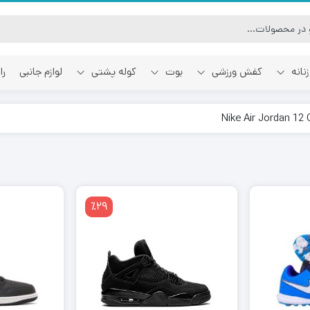
نانه
کفش ورزشی
بوت
کوله پشتی
لوازم جانبی
را
آفوایت
اسمایل رپابلیک
٪29