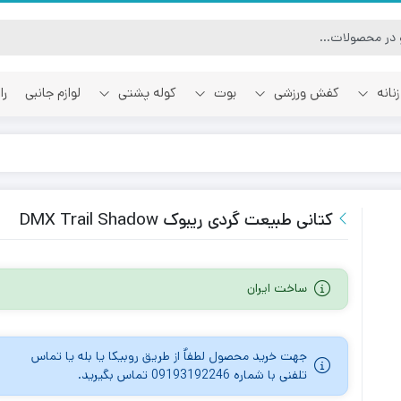
نانه
کفش ورزشی
بوت
کوله پشتی
لوازم جانبی
را
آفوایت
اسمایل رپابلیک
کتانی طبیعت گردی ریبوک DMX Trail Shadow
ساخت ایران
جهت خرید محصول لطفاٌ از طریق روبیکا یا بله یا تماس
تلفنی با شماره 09193192246 تماس بگیرید.