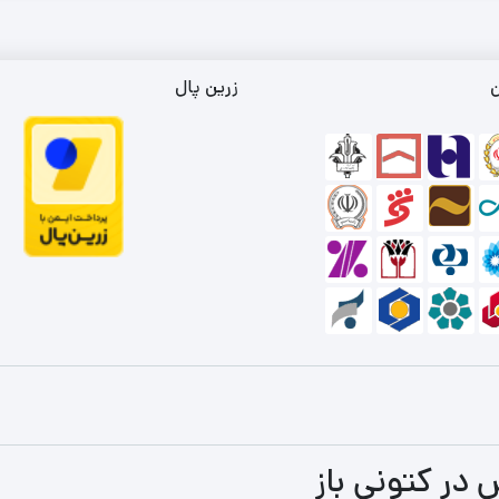
ن
زرین پال
 در کتونی باز