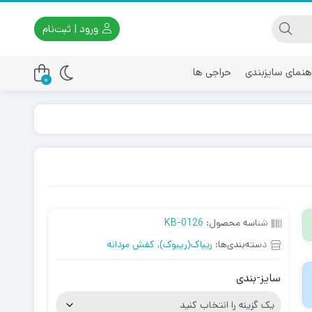
ورود | ثبت‌نام
هنمای سایزبندی
حراجی ها
0
اسیکس
امیری
شناسه محصول:
KB-0126
دسته‌بندی‌ها:
ریباک(ریبوک)
,
کفش مردانه
سایز-بندی