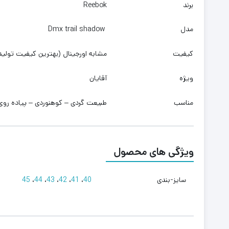
برند
Reebok
مدل
Dmx trail shadow
کیفیت
مشابه اورجینال (بهترین کیفیت تولید
ویژه
آقایان
مناسب
طبیعت گردی – کوهنوردی – پیاده روی
ویژگی های محصول
سایز-بندی
40
،
41
،
42
،
43
،
44
،
45